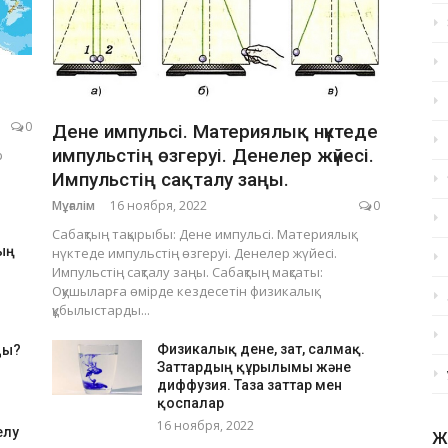
0
Дене импульсі. Материялық нүктеде
импульстің өзгеруі. Денелер жүйесі.
р
Импульстің сақталу заңы.
Мұғалім
16 ноября, 2022
0
Сабақтың тақырыбы: Дене импульсі. Материялық
ың
нүктеде импульстің өзгеруі. Денелер жүйесі.
Импульстің сақталу заңы. Сабақтың мақсаты:
Оқушыларға өмірде кездесетін физикалық
құбылыстарды...
Физикалық дене, зат, салмақ.
ды?
Заттардың құрылымы және
диффузия. Таза заттар мен
қоспалар
16 ноября, 2022
елу
Ж