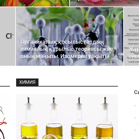
Органикалық қосылыстардың
химиялық құрылыс теориясы және
Жүр
оның маңызы. Изомерия уақыты
оны
ХИМИЯ
Са