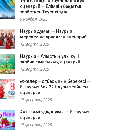
16 желтоқсан Тәуелсіздік күні
сценарий — Елімнің бақытын
тербеткен Тәуелсіздік
9 ноября, 2025
Наурыз думан — Наурыз
мерекесіне арналған сценарий
12 марта, 2025
Наурыз – Ұлыстың ұлы күні
тәрбие сағатының сценарийі
12 марта, 2025
Әжелер – отбасының берекесі —
8 Наурыз бен 22 Наурыз сайысы
сценарий
25 февраля, 2025
Ана — өмірдің шуағы — 8 Наурыз
сценарийі
25 февраля, 2025