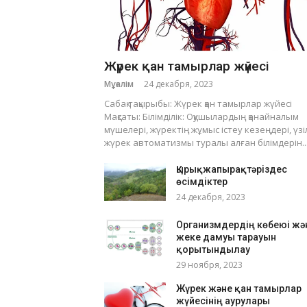
Жүрек қан тамырлар жүйесі
Мұғалім
24 декабря, 2023
Сабақ тақырыбы: Жүрек қан тамырлар жүйесі
Мақсаты: Білімділік: Оқушылардың қанайналым
мүшелері, жүректің жұмыс істеу кезеңдері, үзіл
жүрек автоматизмы туралы алған білімдерін..
Қырықжапырақтәріздес
өсімдіктер
24 декабря, 2023
Организмдердің көбеюі жә
жеке дамуы тарауын
қорытындылау
29 ноября, 2023
Жүрек және қан тамырлар
жүйесінің аурулары