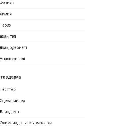
Физика
Химия
Тарих
Қазақ тілі
Қазақ әдебиеті
Ағылшын тілі
стаздарға
Тесттер
Сценарийлер
Баяндама
Олимпиада тапсырмалары