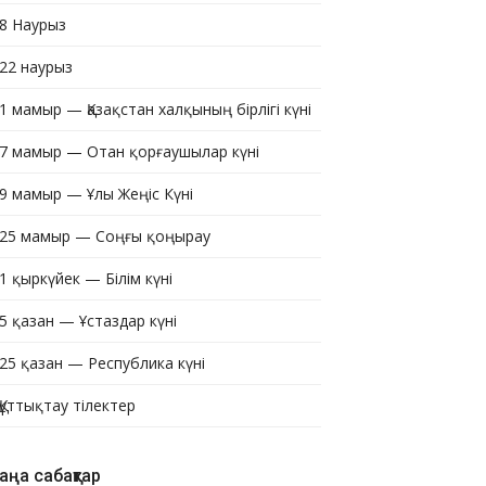
8 Наурыз
22 наурыз
1 мамыр — Қазақстан халқының бірлігі күні
7 мамыр — Отан қорғаушылар күні
9 мамыр — Ұлы Жеңіс Күні
25 мамыр — Соңғы қоңырау
1 қыркүйек — Білім күні
5 қазан — Ұстаздар күні
25 қазан — Республика күні
Құттықтау тілектер
аңа сабақтар