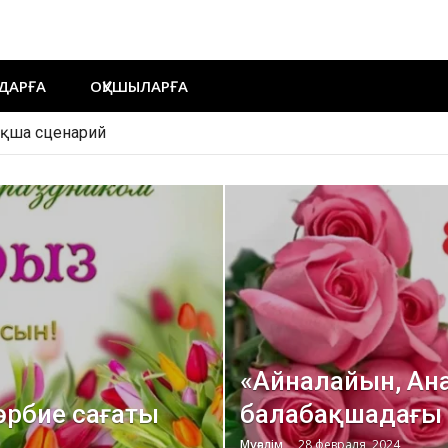
ДАРҒА
ОҚУШЫЛАРҒА
ақша сценарий
«Айналайын, А
әрбие сағаты
балабақшадағы м
Мұғалім
28 февраля, 2024