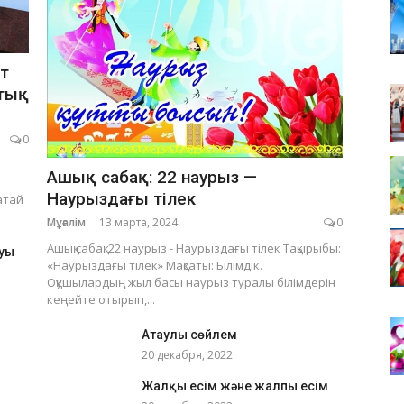
т
ттық
0
Ашық сабақ: 22 наурыз —
Наурыздағы тілек
атай
Мұғалім
13 марта, 2024
0
Ашық сабақ: 22 наурыз - Наурыздағы тілек Тақырыбы:
луы
«Наурыздағы тілек» Мақсаты: Білімдік.
Оқушылардың жыл басы наурыз туралы білімдерін
кеңейте отырып,...
Атаулы сөйлем
20 декабря, 2022
Жалқы есім және жалпы есім