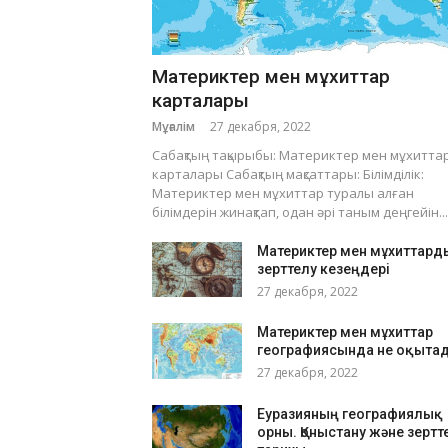
Материктер мен мұхиттар
карталары
Мұғалім
27 декабря, 2022
Сабақтың тақырыбы: Материктер мен мұхитта
карталары Сабақтың мақсаттары: Білімділік:
Материктер мен мұхиттар туралы алған
білімдерін жинақтап, одан әрі таным деңгейін...
Материктер мен мұхиттард
зерттелу кезеңдері
27 декабря, 2022
Материктер мен мұхиттар
географиясында не оқыта
27 декабря, 2022
Еуразияның географиялық
орны. Қоныстану және зертт