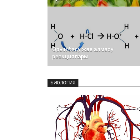
Орын басу және алмасу
реакциялары
БИОЛОГИЯ