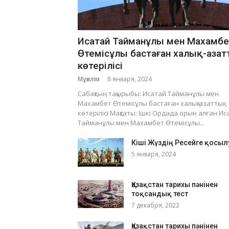
Исатай Тайманұлы мен Махамбе
Өтемісұлы бастаған халық-аза
көтерілісі
Мұғалім
8 января, 2024
Сабақтың тақырыбы: Исатай Тайманұлы мен
Махамбет Өтемісұлы бастаған халық-азаттық
көтерілісі Мақсаты: Ішкі Ордада орын алған Ис
Тайманұлы мен Махамбет Өтемісұлы...
Кіші Жүздің Ресейге қосы
5 января, 2024
Қазақстан тарихы пәнінен
тоқсандық тест
7 декабря, 2022
Қазақстан тарихы пәнінен