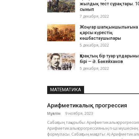
жылдық тест сұрақтары. 1
сынып
7 декабря, 2022
Жоңғар шапқыншылығына
қарсы күрестің
көшбастаушылары
5 декабря, 2022
Қазақтың бір туар ұлдарын
бірі — Ә. Бөкейханов
5 декабря, 2022
МАТЕМАТИКА
Арифметикалық прогрессия
Мұғалім
9 ноября, 2023
Сабақтың тақырыбы: Арифметикалық прогрессия
Арифметикалық прогрессияның n-ші мүшесінің
формуласы. Сабақтың мақсаты: А) Арифметикал