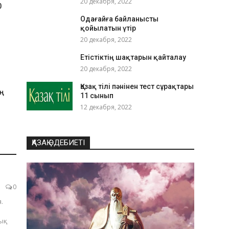
20 декабря, 2022
0
Одағайға байланысты
қойылатын үтір
20 декабря, 2022
Етістіктің шақтарын қайталау
20 декабря, 2022
Қазақ тілі пәнінен тест сұрақтары
ың
11 сынып
12 декабря, 2022
ҚАЗАҚ ӘДЕБИЕТІ
0
.
ық