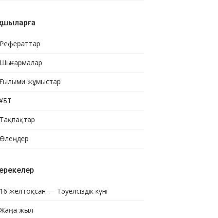
қушыларға
Рефераттар
Шығармалар
Ғылыми жұмыстар
ҰБТ
Тақпақтар
Өлеңдер
ерекелер
16 желтоқсан — Тәуелсіздік күні
Жаңа жыл