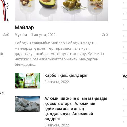
Майлар
0
Мұғалім
3 августа, 2022
0
Сабақтың тақырыбы: Майлар Сабақтың мақсаты:
майлардың қасиеттері, құрылысы, алынуы,
іс,
қолданылуы жайлы түсінік қалыптастыру. Күтілетін
.
нәтиже: Органикалық заттар жайлы меңгерген
білімдерін...
Карбон қышқылдары
Ұ
3 августа, 2022
не
Алюминий және оның маңызды
қосылыстары. Алюминий
құймасы және оның
қолданылуы. Алюминий
өндірісі
3 августа, 2022