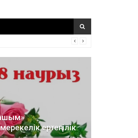
нашым»
ерекелік ертеңгілік