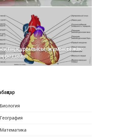
ектің құрылысы, жұмысы және
ң реттелуі
бақтар
Биология
География
Математика