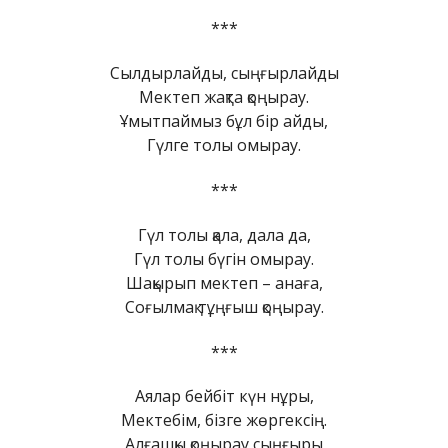
***
Сылдырлайды, сыңғырлайды
Мектеп жақта қоңырау.
Ұмытпаймыз бұл бір айды,
Гүлге толы омырау.
***
Гүл толы қала, дала да,
Гүл толы бүгін омырау.
Шақырып мектеп – анаға,
Соғылмақ тұңғыш қоңырау.
***
Аялар бейбіт күн нұры,
Мектебім, бізге жөргексің.
Алғашқы қоңырау сыңғыры