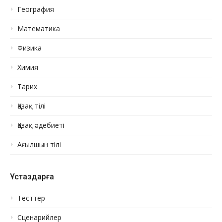
География
Математика
Физика
Химия
Тарих
Қазақ тілі
Қазақ әдебиеті
Ағылшын тілі
Ұстаздарға
Тесттер
Сценарийлер