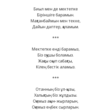
Биыл мен де мектепке
Біріншіге барамын.
Мақтанбаймын мен текке,
Дайын дәптер, қаламым.
***
Мектепке енді барамыз,
Біз оқушы боламыз.
Жақсы оқып сабақты,
Кілең бестік аламыз.
***
Отанның біз ұл-қызы,
Халықтың біз жұлдызы.
Оқимыз ақын-жырларын,
Оқимыз еңбек сырларын.