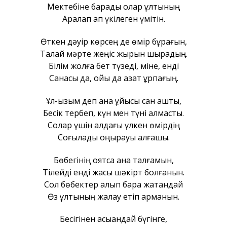
Мектебіне барады олар ұлтының
Арқалап ап үкілеген үмітін.
Өткен дәуір көрсең де өмір бұрқағын,
Талай мәрте жеңіс жырын шырқадың.
Білім жолға бет түзеді, міне, енді
Санасы да, ойы да азат ұрпағың.
Ұл-қызым деп ана ұйқысы сан қашты,
Бесік тербеп, күн мен түні алмасты.
Солар үшін алдағы үлкен өмірдің
Соғылады қоңырауы алғашқы.
Бөбегінің оятса ана талғамын,
Тілейді енді жақсы шәкірт болғанын.
Сол бөбектер алып бара жатқандай
Өз ұлтының жалау етіп арманын.
Бесігінен асыққандай бүгінге,