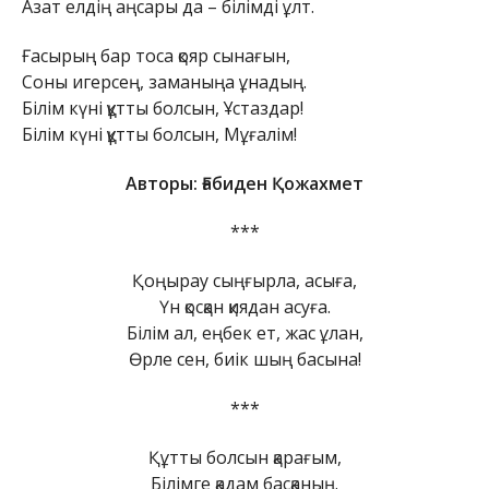
Азат елдің аңсары да – білімді ұлт.
Ғасырың бар тоса қояр сынағын,
Соны игерсең, заманыңа ұнадың.
Білім күні құтты болсын, Ұстаздар!
Білім күні құтты болсын, Мұғалім!
Авторы: Ғабиден Қожахмет
***
Қоңырау сыңғырла, асыға,
Үн қосқан қиядан асуға.
Білім ал, еңбек ет, жас ұлан,
Өрле сен, биік шың басына!
***
Құтты болсын қарағым,
Білімге қадам басқаның.