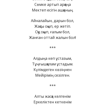
Сөмке артып арқаңа
Мектеп есігін ашқаның.
Айналайын, дарын бол,
Жақсы оқып, ер жетіп.
Оқу оқып, ғалым бол,
Жанған оттай жалын бол!
***
Алдыңа кеп ұстазым,
Тұңғышқалам ұстадым.
Күлімдеген көзіңнен
Мейірімің сезілген.
***
Алты жасқа келгенім
Еркеліктен кеткенім