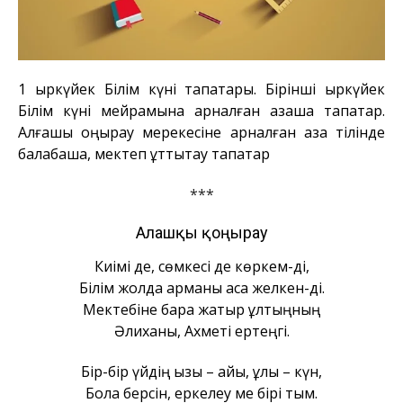
1 қыркүйек Білім күні тақпақтары. Бірінші қыркүйек
Білім күні мейрамына арналған қазақша тақпақтар.
Алғашқы қоңырау мерекесіне арналған қазақ тілінде
балабақша, мектеп құттықтау тақпақтар
***
Алғашқы қоңырау
Киімі де, сөмкесі де көркем-ді,
Білім жолда арманы асқақ желкен-ді.
Мектебіне бара жатыр ұлтыңның
Әлиханы, Ахметі ертеңгі.
Бір-бір үйдің қызы – айы, ұлы – күн,
Бола берсін, еркелеу ме бірі тым.