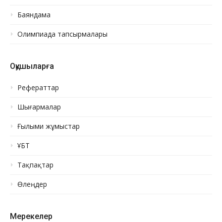
Баяндама
Олимпиада тапсырмалары
Оқушыларға
Рефераттар
Шығармалар
Ғылыми жұмыстар
ҰБТ
Тақпақтар
Өлеңдер
Мерекелер