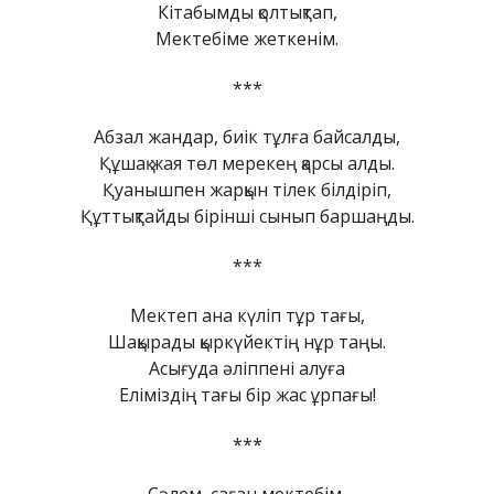
Кітабымды қолтықтап,
Мектебіме жеткенім.
***
Абзал жандар, биік тұлға байсалды,
Құшақ жая төл мерекең қарсы алды.
Қуанышпен жарқын тілек білдіріп,
Құттықтайды бірінші сынып баршаңды.
***
Мектеп ана күліп тұр тағы,
Шақырады қыркүйектің нұр таңы.
Асығуда әліппені алуға
Еліміздің тағы бір жас ұрпағы!
***
Сәлем, саған мектебім,