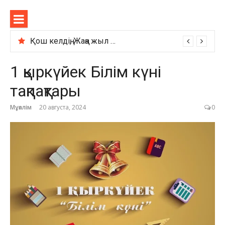
Перейти
Sabaqtar
к
содержимому
Қош келдің, Жаңа жыл — тәрбие сынып сағаты
1 қыркүйек Білім күні
тақпақтары
Мұғалім
20 августа, 2024
0