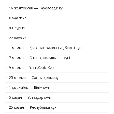
16 желтоқсан — Тәуелсіздік күні
Жаңа жыл
8 Наурыз
22 наурыз
1 мамыр — Қазақстан халқының бірлігі күні
7 мамыр — Отан қорғаушылар күні
9 мамыр — Ұлы Жеңіс Күні
25 мамыр — Соңғы қоңырау
1 қыркүйек — Білім күні
5 қазан — Ұстаздар күні
25 қазан — Республика күні