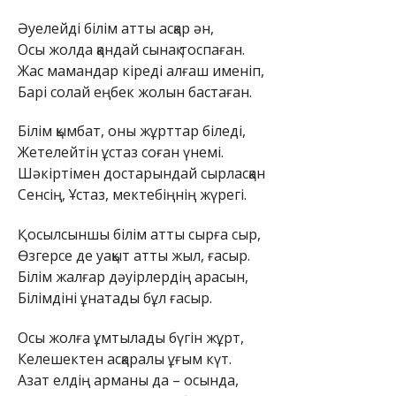
Әуелейді білім атты асқар ән,
Осы жолда қандай сынақ тоспаған.
Жас мамандар кіреді алғаш именіп,
Барі солай еңбек жолын бастаған.
Білім қымбат, оны жұрттар біледі,
Жетелейтін ұстаз соған үнемі.
Шәкіртімен достарындай сырласқан
Сенсің, Ұстаз, мектебіңнің жүрегі.
Қосылсыншы білім атты сырға сыр,
Өзгерсе де уақыт атты жыл, ғасыр.
Білім жалғар дәуірлердің арасын,
Білімдіні ұнатады бұл ғасыр.
Осы жолға ұмтылады бүгін жұрт,
Келешектен асқаралы ұғым күт.
Азат елдің арманы да – осында,