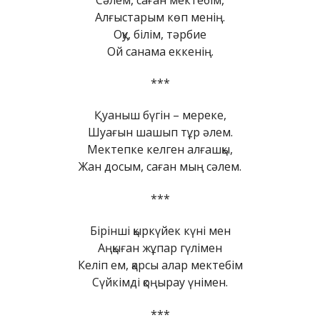
Алғыстарым көп менің.
Оқу, білім, тәрбие
Ой санама еккенің.
***
Қуаныш бүгін – мереке,
Шуағын шашып тұр әлем.
Мектепке келген алғашқы,
Жан досым, саған мың сәлем.
***
Бірінші қыркүйек күні мен
Аңқыған жұпар гүлімен
Келіп ем, қарсы алар мектебім
Сүйкімді қоңырау үнімен.
***