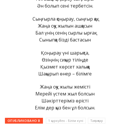
Ән болып сені тербетсін.
Сыңғырла қоңырау, сыңғыр қақ,
Жаңа оқу жылын ашқасын
Бал үнің сенің сырлы ырғақ
Сыныпқа бізді бастасын
Қоңырау үні шарықта,
Өзіңнің сиқыр тіліңде
Қызмет көрсет халыққа
Шақырып өнер – білімге
Жаңа оқу жылы жемісті
Мерейі үстем жыл болсын
Шәкірттеріміз өрісті
Елім дер қыз бен ұл болсын.
ОПУБЛИКОВАНО В
1 қыркүйек - Білім күні
Тақпақтар