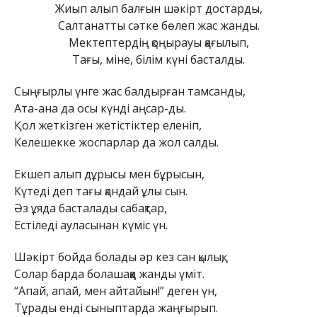
Жиып алып балғын шәкірт достарды,
Салтанатты сәтке бөлеп жас жанды.
Мектептердің қоңырауы қағылып,
Тағы, міне, білім күні басталды.
Сыңғырлы үнге жас балдырған тамсанды,
Ата-ана да осы күнді аңсар-ды.
Қол жеткізген жетістіктер еленіп,
Келешекке жоспарлар да жол салды.
Екшеп алып дұрысы мен бұрысын,
Күтеді деп тағы қандай ұлы сын.
Әз ұяда басталады сабақтар,
Естіледі ауласынан күміс үн.
Шәкірт бойда болады әр кез сан қылық,
Солар барда болашаққа жанды үміт.
“Апай, апай, мен айтайын!” деген үн,
Тұрады енді сыныптарда жаңғырып.