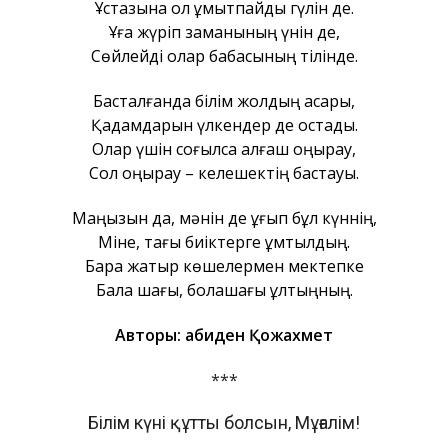
Ұстазына ол ұмытпайды гүлін де.
Ұға жүріп заманының үнін де,
Сөйлейді олар бабасының тілінде.
Басталғанда білім жолдың асқары,
Қадамдарын үлкендер де қостады.
Олар үшін соғылса алғаш қоңырау,
Сол қоңырау – келешектің бастауы.
Маңызын да, мәнін де ұғып бұл күннің,
Міне, тағы биіктерге ұмтылдың.
Бара жатыр көшелермен мектепке
Бала шағы, болашағы ұлтыңның.
Авторы: Ғабиден Қожахмет
***
Білім күні құтты болсын, Мұғалім!