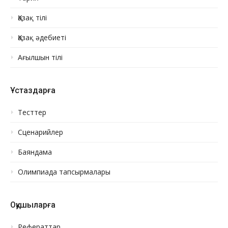
Қазақ тілі
Қазақ әдебиеті
Ағылшын тілі
Ұстаздарға
Тесттер
Сценарийлер
Баяндама
Олимпиада тапсырмалары
Оқушыларға
Рефераттар