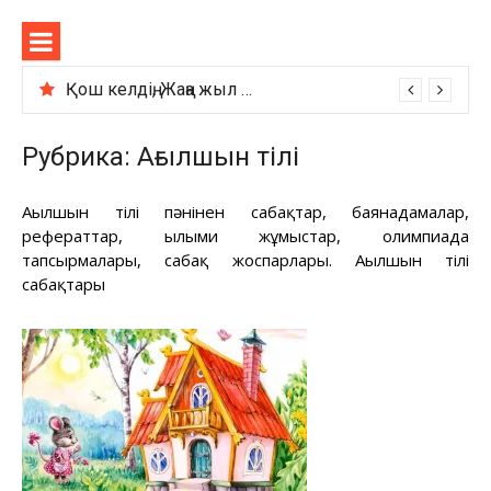
Перейти
Sabaqtar
к
содержимому
Қош келдің, Жаңа жыл — тәрбие сынып сағаты
Рубрика:
Ағылшын тілі
Ағылшын тілі пәнінен сабақтар, баянадамалар,
рефераттар, ғылыми жұмыстар, олимпиада
тапсырмалары, сабақ жоспарлары. Ағылшын тілі
сабақтары