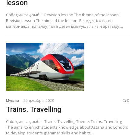
lesson
Сабақтың тақырыбы: Revision lesson The theme of the lesson:
Revision lesson The aims of the lesson: Білімділігі: өтілген
материалды қайталау, тілге деген қызығушылығын арттыру....
Мұғалім
25 декабря, 2023
0
Trains. Travelling
Сабақтың тақырыбы: Trains. Travelling Theme: Trains. Travelling
The aims: to enrich students knowledge about Astana and London;
to develop students grammar skills and habits...