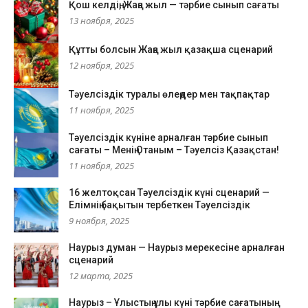
Қош келдің, Жаңа жыл — тәрбие сынып сағаты
13 ноября, 2025
Құтты болсын Жаңа жыл қазақша сценарий
12 ноября, 2025
Тәуелсіздік туралы өлеңдер мен тақпақтар
11 ноября, 2025
Тәуелсіздік күніне арналған тәрбие сынып
сағаты – Менің Отаным – Тәуелсіз Қазақстан!
11 ноября, 2025
16 желтоқсан Тәуелсіздік күні сценарий —
Елімнің бақытын тербеткен Тәуелсіздік
9 ноября, 2025
Наурыз думан — Наурыз мерекесіне арналған
сценарий
12 марта, 2025
Наурыз – Ұлыстың ұлы күні тәрбие сағатының