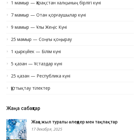
1 мамыр — Қазақстан халқының бірлігі күні
7 мамыр — Отан қорғаушылар күні
9 мамыр — Ұлы Жеңіс Күні
25 мамыр — Соңғы қоңырау
1 қыркүйек — Білім күні
5 қазан — Ұстаздар күні
25 қазан — Республика күні
Құттықтау тілектер
Жаңа сабақтар
Жаңа жыл туралы өлеңдер мен тақпақтар
17 декабря, 2025