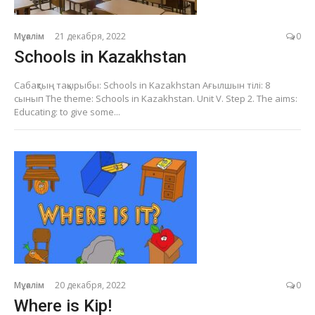
Мұғалім
21 декабря, 2022
0
Schools in Kazakhstan
Сабақтың тақырыбы: Schools in Kazakhstan Ағылшын тілі: 8
сынып The theme: Schools in Kazakhstan. Unit V. Step 2. The aims:
Educating: to give some...
Мұғалім
20 декабря, 2022
0
Where is Kip!