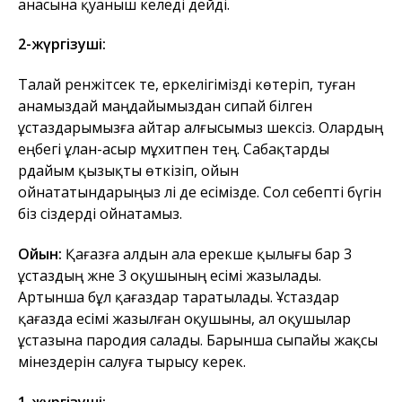
анасына қуаныш әкеледі дейді.
2-жүргізуші:
Талай ренжітсек те, еркелігімізді көтеріп, туған
анамыздай маңдайымыздан сипай білген
ұстаздарымызға айтар алғысымыз шексіз. Олардың
еңбегі ұлан-асыр мұхитпен тең. Сабақтарды
әрдайым қызықты өткізіп, ойын
ойнататындарыңыз әлі де есімізде. Сол себепті бүгін
біз сіздерді ойнатамыз.
Ойын:
Қағазға алдын ала ерекше қылығы бар 3
ұстаздың және 3 оқушының есімі жазылады.
Артынша бұл қағаздар таратылады. Ұстаздар
қағазда есімі жазылған оқушыны, ал оқушылар
ұстазына пародия салады. Барынша сыпайы жақсы
мінездерін салуға тырысу керек.
1-жүргізуші: