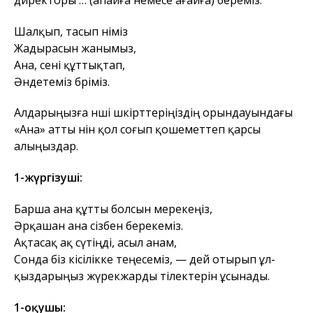
Шалқып, тасып әніміз
Жадырасын жанымыз,
Ана, сені құттықтап,
Әндетеміз бәріміз.
Алдарыңызға әнші шәкірттеріңіздің орындауындағы
«Ана» атты әнін қол соғып қошеметтеп қарсы
алыңыздар.
1-жүргізуші:
Барша ана құтты болсын мерекеңіз,
Әрқашан ана сізбен берекеміз.
Ақтасақ ақ сүтіңді, асыл анам,
Сонда біз кісілікке теңесеміз, — дей отырып ұл-
қыздарыңыз жүрекжарды тілектерін ұсынады.
1-оқушы: