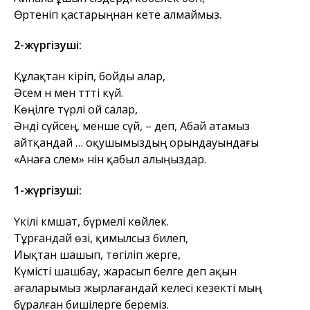
Өртеніп қастарыңнан кете алмаймыз.
2-жүргізуші:
Құлақтан кіріп, бойды алар,
Әсем ән мен тәтті күй.
Көңілге түрлі ой салар,
Әнді сүйсең, менше сүй, – деп, Абай атамыз
айтқандай … оқушымыздың орындауындағы
«Анаға сәлем» әнін қабыл алыңыздар.
1-жүргізуші:
Үкілі кәмшат, бүрмелі көйлек.
Тұрғандай өзі, қимылсыз билеп,
Иықтан шашып, төгіліп жерге,
Күмісті шашбау, жарасып белге деп ақын
ағаларымыз жырлағандай келесі кезекті мың
бұралған бишілерге береміз.