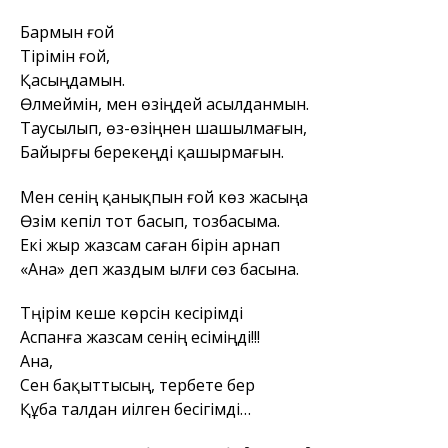
Бармын ғой
Тірімін ғой,
Қасыңдамын.
Өлмеймін, мен өзіңдей асылданмын.
Таусылып, өз-өзіңнен шашылмағын,
Байырғы берекеңді қашырмағын.
Мен сенің қанықпын ғой көз жасыңа
Өзім кепіл тот басып, тозбасыма.
Екі жыр жазсам саған бірін арнап
«Ана» деп жаздым ылғи сөз басына.
Тәңірім кеше көрсін кесірімді
Аспанға жазсам сенің есіміңді!!!
Ана,
Сен бақыттысың, тербете бер
Құба талдан иілген бесігімді…