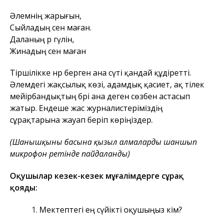
Әлемнің жарығын,
Сыйладың сен маған.
Даланың әр гүлін,
Жинадың сен маған
Тіршілікке нәр берген ана сүті қандай құдіретті.
Әлемдегі жақсылық көзі, адамдық қасиет, ақ тілек
мейірбандықтың бәрі ана деген сөзбен астасып
жатыр. Ендеше жас журналистеріміздің
сұрақтарына жауап беріп көріңіздер.
(Шанышқының басына қызыл алмаларды шаншып
микрофон ретінде пайдаланды)
Оқушылар кезек-кезек мұғалімдерге сұрақ
қояды:
Мектептегі ең сүйікті оқушыңыз кім?