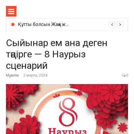
Перейти
Sabaqtar
к
содержимому
Құтты болсын Жаңа жыл қазақша сценарий
Сыйынар ем ана деген
тәңірге — 8 Наурыз
сценарий
Мұғалім
2 марта, 2024
0