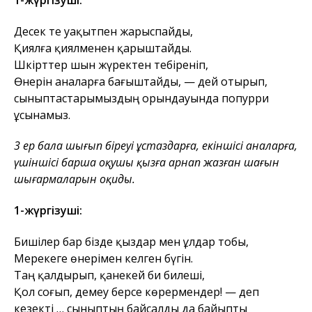
Десек те уақытпен жарыспайды,
Қиялға қиялменен қарыштайды.
Шәкірттер шын жүректен тебіреніп,
Өнерін аналарға бағыштайды, — дей отырып,
сыныптастарымыздың орындауында попурри
ұсынамыз.
3 ер бала шығып біреуі ұстаздарға, екіншісі аналарға,
үшіншісі барша оқушы қызға арнап жазған шағын
шығармаларын оқиды.
1-жүргізуші:
Бишілер бар бізде қыздар мен ұлдар тобы,
Мерекеге өнерімен келген бүгін.
Таң қалдырып, қанекей би билеші,
Қол соғып, демеу берсе көрермендер! — деп
кезекті … сыныптың байсалды да байыпты