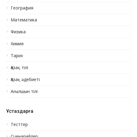
География
Математика
Физика
Химия
Тарих
Қазақ тілі
Қазақ әдебиеті
Ағылшын тілі
Ұстаздарға
Тесттер
Сценарийлер