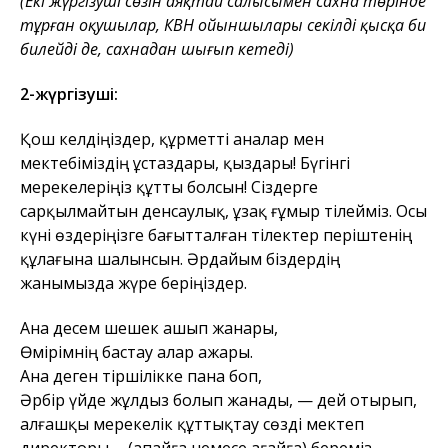
(Екі жүргізуші сөзін аяқтай салысымен сахна төрінде
тұрған оқушылар, КВН ойыншылары секілді қысқа би
билейді де, сахнадан шығып кетеді)
2-жүргізуші:
Қош келдіңіздер, құрметті аналар мен
мектебіміздің ұстаздары, қыздары! Бүгінгі
мерекелеріңіз құтты болсын! Сіздерге
сарқылмайтын денсаулық, ұзақ ғұмыр тілейміз. Осы
күні өздеріңізге бағытталған тілектер періштенің
құлағына шалынсын. Әрдайым біздердің
жанымызда жүре беріңіздер.
Ана десем шешек ашып жанары,
Өмірімнің бастау алар ажары.
Ана деген тіршілікке пана боп,
Әрбір үйде жұлдыз болып жанады, — дей отырып,
алғашқы мерекелік құттықтау сөзді мектеп
директоры … (апайға немесе ағайға) береміз.