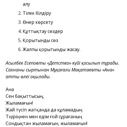
алу
Тілек білдіру
Өнер көрсету
Құттықтау сөздер
Қорытынды сөз
Жалпы қорытынды жасау.
Асылбек Еңсеповтың «Детство» күйі қосылып тұрады.
Сахнаның сыртынан Мұқағали Мақатаевтың «Ана»
атты өлеңі оқылады.
Ана
Сен бақыттысың,
Жыламағын!
Жай түсіп жатқанда да құламадың
Тәңіріңнен мен едім ғой сұрағаның
Сондықтан жыламағын, жыламағын!