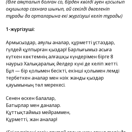
(Өлең аяқталып болған соң, бірден көңілді әуен қосылып
оқушылар сахнаға шығып, ай секілді дөңгеленіп
тұрады да орталарына екі жүргізуші келіп тұрады)
1-жүргізуші:
Армысыздар, аяулы аналар, құрметті ұстаздар,
гүлдей құлпырған қыздар! Барлығымыз асыға
күткен көктемнің алғашқы күндерімен бірге 8
наурыз Халықаралық әйелдер күні де келіп жетті.
Бұл — бір қолымен бесікті, екінші қолымен әлемді
тербеткен аналар мен нәзік жанды қыздар
қауымының төл мерекесі.
Сенен өскен балалар,
Батырлар мен даналар.
Құттықтаймыз мейраммен,
Құрметті, жан аналар!