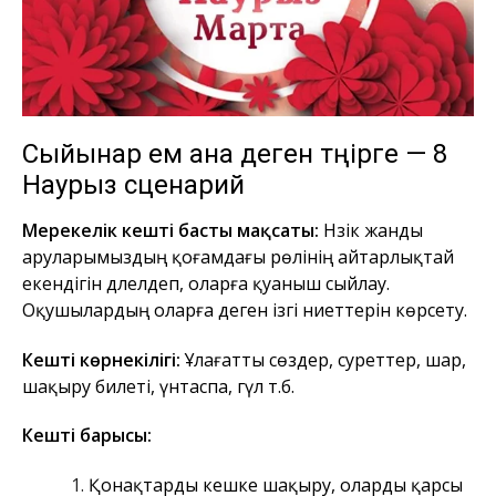
Сыйынар ем ана деген тәңірге — 8
Наурыз сценарий
Мерекелік кештің басты мақсаты:
Нәзік жанды
аруларымыздың қоғамдағы рөлінің айтарлықтай
екендігін дәлелдеп, оларға қуаныш сыйлау.
Оқушылардың оларға деген ізгі ниеттерін көрсету.
Кештің көрнекілігі:
Ұлағатты сөздер, суреттер, шар,
шақыру билеті, үнтаспа, гүл т.б.
Кештің барысы:
Қонақтарды кешке шақыру, оларды қарсы