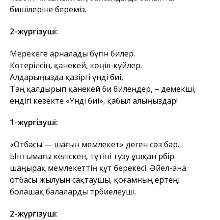
бишілеріне береміз.
2-жүргізуші:
Мерекеге арналады бүгін билер.
Көтерілсін, қанекей, көңіл-күйлер.
Алдарыңызда қазіргі үнді биі,
Таң қалдырып қанекей би билеңдер, – демекші,
ендігі кезекте «Үнді биі», қабыл алыңыздар!
1-жүргізуші:
«Отбасы — шағын мемлекет» деген сөз бар.
Ынтымағы келіскен, түтіні түзу ұшқан әрбір
шаңырақ мемлекеттің құт берекесі. Әйел-ана
отбасы жылуын сақтаушы, қоғамның ертеңі
болашақ балаларды тәрбиелеуші.
2-жүргізуші: