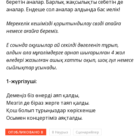
беретін аналар. Барлық жақсылықты себетін де
аналар. Ендеше сол аналар алдында бас иелік!
Мерекелік кешімізді қорытындылау сөзді апайға
немесе ағайға береміз.
Ең соңында оқушылар ай секілді дөңгеленіп тұрып,
алдын ала мұғалімдерге арнап шығарылған 4 жол
өлеңдері жазылған ашық хатты оқып, шоқ гүл немесе
сыйлықтар ұсынады.
1-жүргізуші:
Демеңіз біз өнерді аяп қалды,
Мезгіл де біраз жерге таяп қалды.
Қош болып тұрыңыздар көріскенше
Осымен концертіміз аяқталды.
ОПУБЛИКОВАНО В
8 Наурыз
Сценарийлер