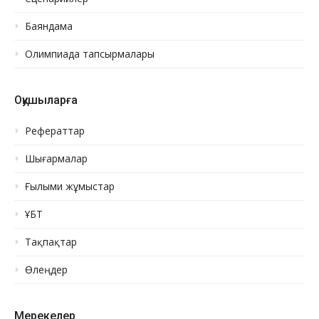
Баяндама
Олимпиада тапсырмалары
Оқушыларға
Рефераттар
Шығармалар
Ғылыми жұмыстар
ҰБТ
Тақпақтар
Өлеңдер
Мерекелер