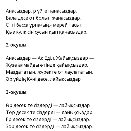
Анасыздар, әр үйге панасыздар,
Бала десе от болып жанасыздар.
Сәтті басса ұрпағың,- мерей тасып,
Қыз күлкісін сусын қып қанасыздар.
2-оқушы:
Анасыздар — Ақ Еділ, Жайықсыздар —
Жүзе алмайды өтінде қайықсыздар.
Маздататын, жүректе от лаулататын,
Әр үйдің Күні десе, лайықсыздар.
3-оқушы:
Өр десек те сіздерді — лайықсыздар.
Төр десек те сіздерді — лайықсыздар.
Ер десек те сіздерді — лайықсыздар.
Зор десек те сіздерді — лайықсыздар.