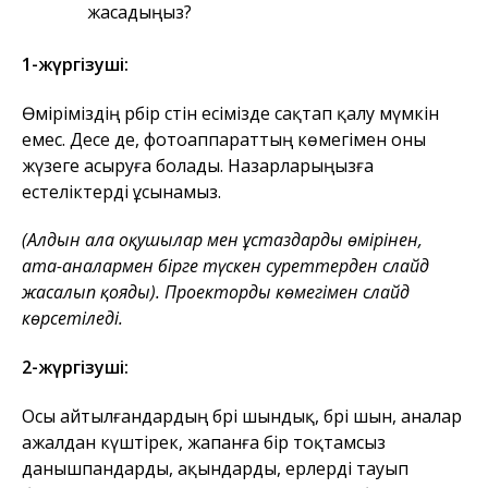
жасадыңыз?
1-жүргізуші:
Өміріміздің әрбір сәтін есімізде сақтап қалу мүмкін
емес. Десе де, фотоаппараттың көмегімен оны
жүзеге асыруға болады. Назарларыңызға
естеліктерді ұсынамыз.
(Алдын ала оқушылар мен ұстаздардың өмірінен,
ата-аналармен бірге түскен суреттерден слайд
жасалып қояды). Проектордың көмегімен слайд
көрсетіледі.
2-жүргізуші:
Осы айтылғандардың бәрі шындық, бәрі шын, аналар
ажалдан күштірек, жапанға бір тоқтамсыз
данышпандарды, ақындарды, ерлерді тауып