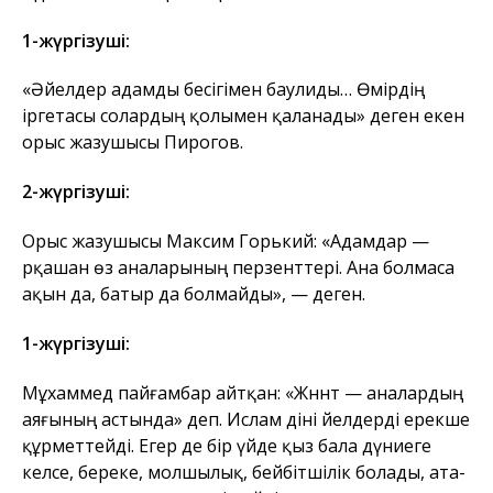
1-жүргізуші:
«Әйелдер адамды бесігімен баулиды… Өмірдің
іргетасы солардың қолымен қаланады» деген екен
орыс жазушысы Пирогов.
2-жүргізуші:
Орыс жазушысы Максим Горький: «Адамдар —
әрқашан өз аналарының перзенттері. Ана болмаса
ақын да, батыр да болмайды», — деген.
1-жүргізуші:
Мұхаммед пайғамбар айтқан: «Жәннәт — аналардың
аяғының астында» деп. Ислам діні әйелдерді ерекше
құрметтейді. Егер де бір үйде қыз бала дүниеге
келсе, береке, молшылық, бейбітшілік болады, ата-