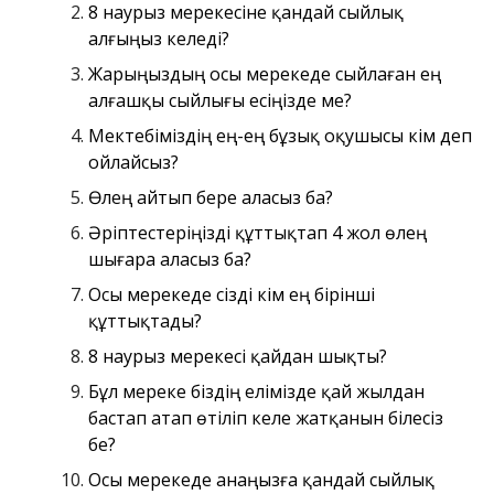
8 наурыз мерекесіне қандай сыйлық
алғыңыз келеді?
Жарыңыздың осы мерекеде сыйлаған ең
алғашқы сыйлығы есіңізде ме?
Мектебіміздің ең-ең бұзық оқушысы кім деп
ойлайсыз?
Өлең айтып бере аласыз ба?
Әріптестеріңізді құттықтап 4 жол өлең
шығара аласыз ба?
Осы мерекеде сізді кім ең бірінші
құттықтады?
8 наурыз мерекесі қайдан шықты?
Бұл мереке біздің елімізде қай жылдан
бастап атап өтіліп келе жатқанын білесіз
бе?
Осы мерекеде анаңызға қандай сыйлық