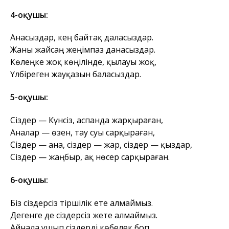
4-оқушы:
Анасыздар, кең байтақ даласыздар.
Жаны жайсаң жеңімпаз данасыздар.
Көлеңке жоқ көңiлінде, қылауы жоқ,
Үлбіреген жауқазын баласыздар.
5-оқушы:
Сіздер — Күнсіз, аспанда жарқыраған,
Аналар — өзен, тау суы сарқыраған,
Сіздер — ана, сіздер — жар, сіздер — қыздар,
Сіздер — жаңбыр, ақ нөсер сарқыраған.
6-оқушы:
Біз сіздерсіз тіршілік ете алмаймыз.
Дегенге де сіздерсіз жете алмаймыз.
Айнала ұшып сіздерді көбелек боп,