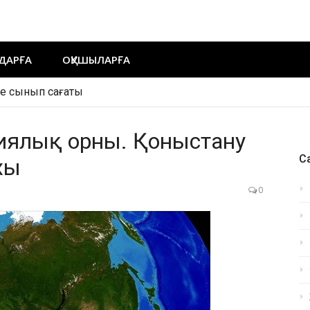
ДАРҒА
ОҚУШЫЛАРҒА
ақша сценарий
фиялық орны. Қоныстану
Са
хы
0