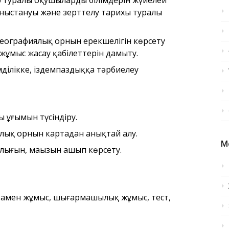
 туралы оқушылардың білімдерін жүйелей
оныстануы және зерттелу тарихы туралы
географиялық орнын ерекшелігін көрсету
 жұмыс жасау қабілеттерін дамыту.
ділікке, іздемпаздыққа тәрбиелеу
 ұғымын түсіндіру.
ялық орнын картадан анықтай алу.
М
лығын, маңызын ашып көрсету.
тамен жұмыс, шығармашылық жұмыс, тест,