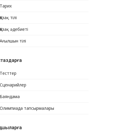
Тарих
Қазақ тілі
Қазақ әдебиеті
Ағылшын тілі
стаздарға
Тесттер
Сценарийлер
Баяндама
Олимпиада тапсырмалары
қушыларға