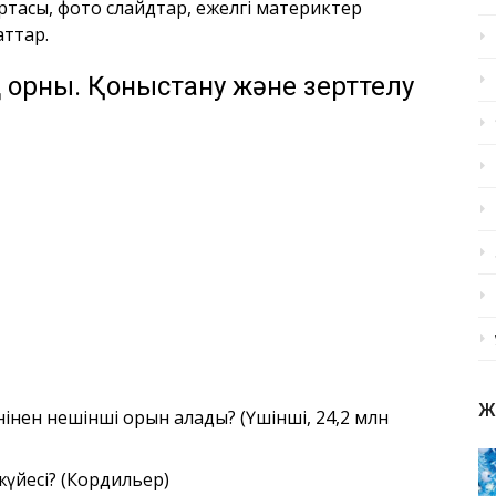
ртасы, фото слайдтар, ежелгі материктер
аттар.
 орны. Қоныстану және зерттелу
Ж
інен нешінші орын алады? (Үшінші, 24,2 млн
жүйесі? (Кордильер)