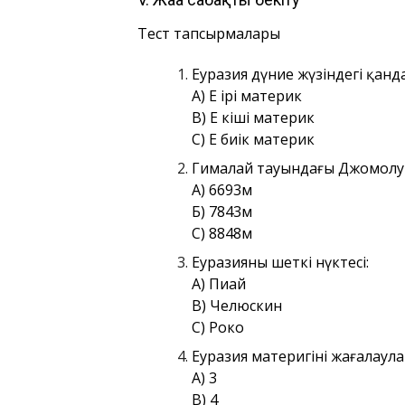
Тест тапсырмалары
Еуразия дүние жүзіндегі қанд
А) Ең ірі материк
В) Ең кіші материк
С) Ең биік материк
Гималай тауындағы Джомолунг
А) 6693м
Б) 7843м
С) 8848м
Еуразияның шеткі нүктесі:
А) Пиай
В) Челюскин
С) Роко
Еуразия материгінің жағалау
А) 3
В) 4