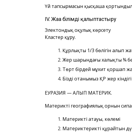
Үй тапсырмасын қысқаша қортындыла
ІV. Жаңа білімді қалыптастыру
Электондық оқулық көрсету
Кластер құру.
Құрлықтың 1/3 бөлігін алып ж
Жер шарындағы халықтың ¾ бө
Төрт бірдей мұхит қоршап ж
Біздің отанымыз ҚР жер кінді
ЕУРАЗИЯ — АЛЫП МАТЕРИК.
Материктің географиялық орнын сипа
Материктің атауы, көлемі
Материктерикті құрайтын дүн