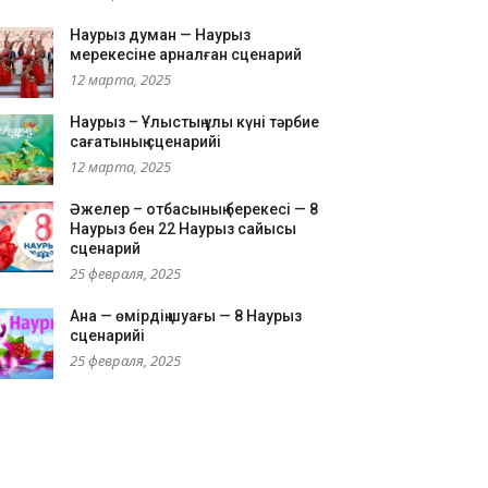
Наурыз думан — Наурыз
мерекесіне арналған сценарий
12 марта, 2025
Наурыз – Ұлыстың ұлы күні тәрбие
сағатының сценарийі
12 марта, 2025
Әжелер – отбасының берекесі — 8
Наурыз бен 22 Наурыз сайысы
сценарий
25 февраля, 2025
Ана — өмірдің шуағы — 8 Наурыз
сценарийі
25 февраля, 2025