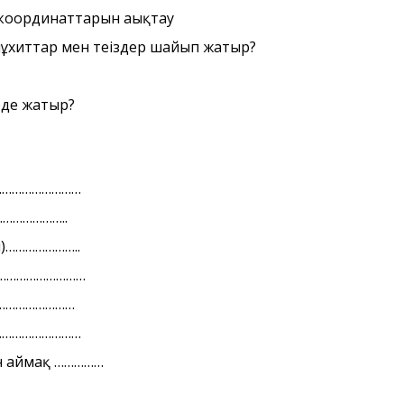
 координаттарын аңықтау
ұхиттар мен теңіздер шайып жатыр?
рде жатыр?
…………………………
…………………..
нен)…………………..
……………………………
…………………………
…………………………
ін аймақ ……………