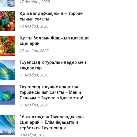
17 декабря, 2025
Қош келдің, Жаңа жыл — тәрбие
сынып сағаты
13 ноября, 2025
Құтты болсын Жаңа жыл қазақша
сценарий
12 ноября, 2025
Тәуелсіздік туралы өлеңдер мен
тақпақтар
11 ноября, 2025
Тәуелсіздік күніне арналған
тәрбие сынып сағаты – Менің
Отаным – Тәуелсіз Қазақстан!
11 ноября, 2025
16 желтоқсан Тәуелсіздік күні
сценарий — Елімнің бақытын
тербеткен Тәуелсіздік
9 ноября, 2025