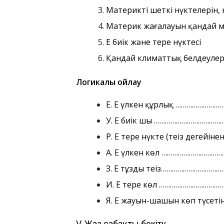
Материктің шеткі нүктелерін,
Материк жағалауын қандай м
Ең биік және терең нүктесі
Қандай климаттық белдеуле
Логикалық ойлау
Е. Ең үлкен құрлық …………………
У. Ең биік шың ………………………………
Р. Ең терең нүкте (теңіз деңгейі
А. Ең үлкен көл ………………………
З. Ең тұзды теңіз………………………
И. Ең терең көл …………………………
Я. Ең жауын-шашын көп түсет
V. Жаңа сабақты бекіту