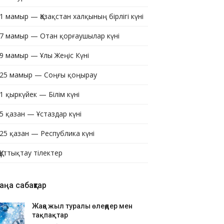
1 мамыр — Қазақстан халқының бірлігі күні
7 мамыр — Отан қорғаушылар күні
9 мамыр — Ұлы Жеңіс Күні
25 мамыр — Соңғы қоңырау
1 қыркүйек — Білім күні
5 қазан — Ұстаздар күні
25 қазан — Республика күні
Құттықтау тілектер
аңа сабақтар
Жаңа жыл туралы өлеңдер мен
тақпақтар