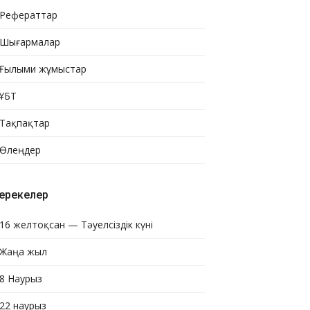
Рефераттар
Шығармалар
Ғылыми жұмыстар
ҰБТ
Тақпақтар
Өлеңдер
ерекелер
16 желтоқсан — Тәуелсіздік күні
Жаңа жыл
8 Наурыз
22 наурыз