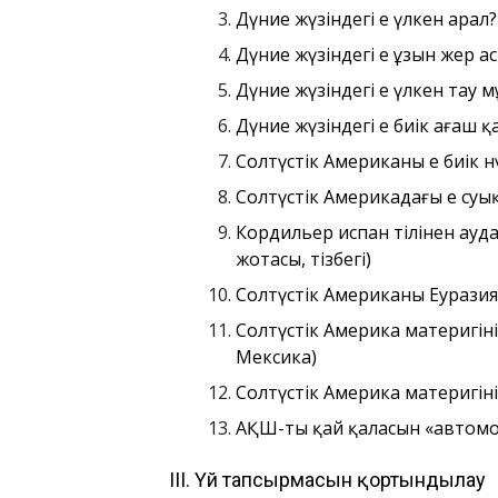
Дүние жүзіндегі ең үлкен арал
Дүние жүзіндегі ең ұзын жер а
Дүние жүзіндегі ең үлкен тау 
Дүние жүзіндегі ең биік ағаш 
Солтүстік Американың ең биік н
Солтүстік Америкадағы ең суы
Кордильер испан тілінен ауда
жотасы, тізбегі)
Солтүстік Американы Еуразияд
Солтүстік Америка материгінің
Мексика)
Солтүстік Америка материгінің 
АҚШ-тың қай қаласын «автомо
ІІІ. Үй тапсырмасын қортындылау