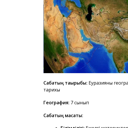
Сабақтың тақырыбы:
Еуразияның геогр
тарихы
География:
7 сынып
Сабақтың мақсаты: