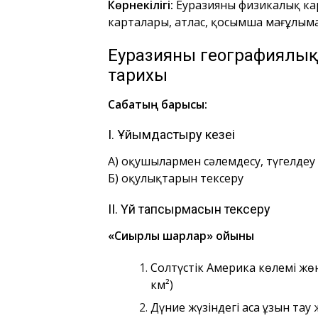
Көрнекілігі:
Еуразияның физикалық ка
карталары, атлас, қосымша мағұлым
Еуразияның географиялық
тарихы
Сабақтың барысы:
І. Ұйымдастыру кезеңі
А) оқушылармен сәлемдесу, түгелдеу
Б) оқулықтарын тексеру
ІІ. Үй тапсырмасын тексеру
«Сиқырлы шарлар» ойыны
Солтүстік Америка көлемі жөн
км²)
Дүние жүзіндегі аса ұзын тау 