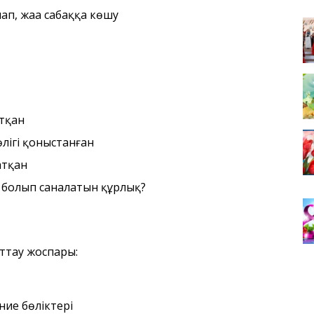
п, жаңа сабаққа көшу
атқан
лігі қоныстанған
атқан
гі болып саналатын құрлық?
ттау жоспары:
ие бөліктері