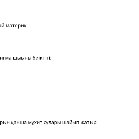
ай материк:
ма шыңының биіктігі:
ларын қанша мұхит сулары шайып жатыр: