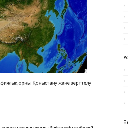
Ұ
афиялық орны. Қоныстану және зерттелу
О