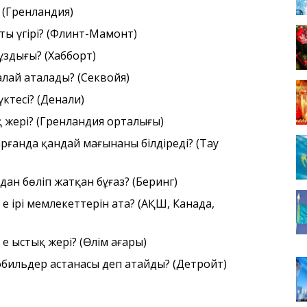
? (Гренландия)
сты үңгірі? (Флинт-Мамонт)
мұздығы? (Хабборт)
қалай аталады? (Секвойя)
үктесі? (Денали)
қ жері? (Гренландия орталығы)
рғанда қандай мағынаны білдіреді? (Тау
ан бөліп жатқан бұғаз? (Беринг)
 ең ірі мемлекеттерін ата? (АҚШ, Канада,
ең ыстық жері? (Өлім аңғары)
бильдер астанасы деп атайды? (Детройт)