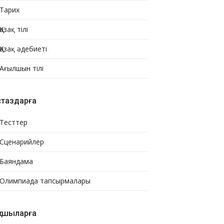
Тарих
Қазақ тілі
Қазақ әдебиеті
Ағылшын тілі
стаздарға
Тесттер
Сценарийлер
Баяндама
Олимпиада тапсырмалары
қушыларға