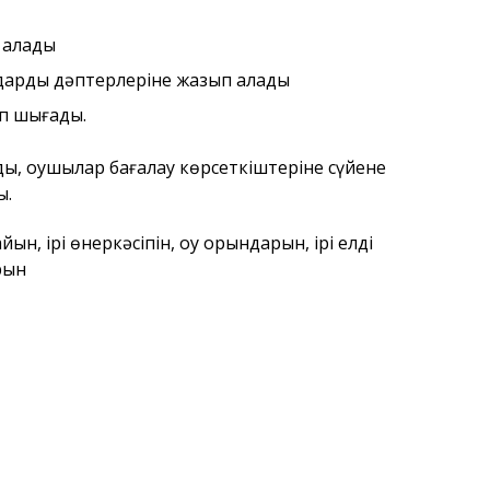
 алады
дарды дәптерлеріне жазып алады
ып шығады.
ы, оқушылар бағалау көрсеткіштеріне сүйене
ы.
н, ірі өнеркәсіпін, оқу орындарын, ірі елді
рын