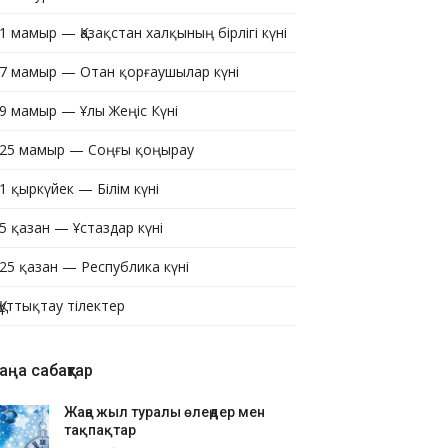
1 мамыр — Қазақстан халқының бірлігі күні
7 мамыр — Отан қорғаушылар күні
9 мамыр — Ұлы Жеңіс Күні
25 мамыр — Соңғы қоңырау
1 қыркүйек — Білім күні
5 қазан — Ұстаздар күні
25 қазан — Республика күні
Құттықтау тілектер
аңа сабақтар
Жаңа жыл туралы өлеңдер мен
тақпақтар