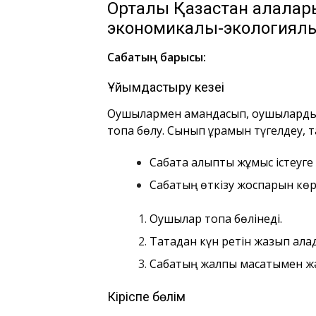
Орталық Қазақстан қалалар
экономикалық-экологиял
Сабақтың барысы:
Ұйымдастыру кезеңі
Оқушылармен амандасып, оқушылардың 
топқа бөлу. Сынып құрамын түгелдеу, та
Сабақта қалыпты жұмыс істеуге
Сабақтың өткізу жоспарын көр
Оқушылар топқа бөлінеді.
Тақтадан күн ретін жазып ала
Сабақтың жалпы мақсатымен 
Кіріспе бөлім