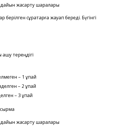
ағдайын жақсарту шаралары
р берілген сұрақтарға жауап береді. Бүгінгі
 ашу тереңдігі
елмеген – 1 ұпай
делген – 2 ұпай
елген – 3 ұпай
псырма
ағдайын жақсарту шаралары