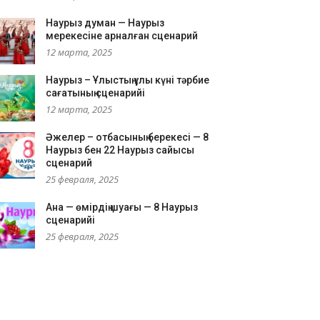
Наурыз думан — Наурыз
мерекесіне арналған сценарий
12 марта, 2025
Наурыз – Ұлыстың ұлы күні тәрбие
сағатының сценарийі
12 марта, 2025
Әжелер – отбасының берекесі — 8
Наурыз бен 22 Наурыз сайысы
сценарий
25 февраля, 2025
Ана — өмірдің шуағы — 8 Наурыз
сценарийі
25 февраля, 2025