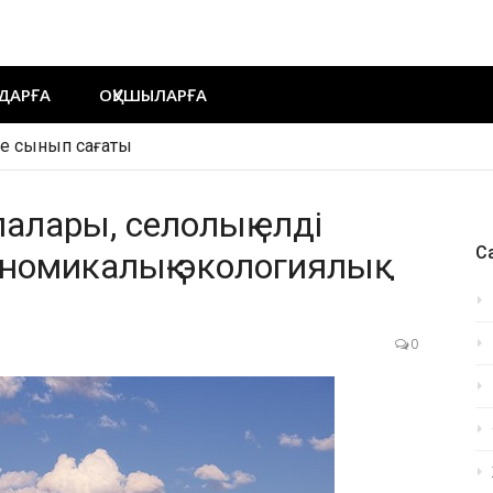
ДАРҒА
ОҚУШЫЛАРҒА
ақша сценарий
лалары, селолық елді
Са
номикалық-экологиялық
0