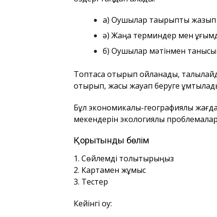
а) Оқушылар тақырыпты жазып
ә) Жаңа терминдер мен ұғым
б) Оқушылар мәтінмен таныс
Топтаса отырып ойланады, талқылайд
отырып, жақсы жауап беруге ұмтылад
Бұл экономикалық-географиялық жағдайы
мекендерін экологиялық проблемала
Қорытынды бөлім
1. Сөйлемді толықтырыңыз
2. Картамен жұмыс
3. Тестер
Кейінгі оқу: