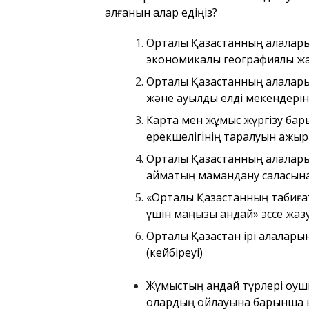
алғанын қалар едіңіз?
Орталық Қазақстанның қалалар
экономикалық географиялық жа
Орталық Қазақстанның қалала
және ауылдық елді мекендерін
Карта мен жұмыс жүргізу бар
ерекшелігінің таралуын ажырат
Орталық Қазақстанның қалалары
аймақтың мамандану саласына
«Орталық Қазақстанның табиғ
үшін маңызы қандай» эссе жазу
Орталық Қазақстан ірі қалала
(кейбіреуі)
Жұмыстың қандай түрлері оқуш
олардың ойлауына барынша ы