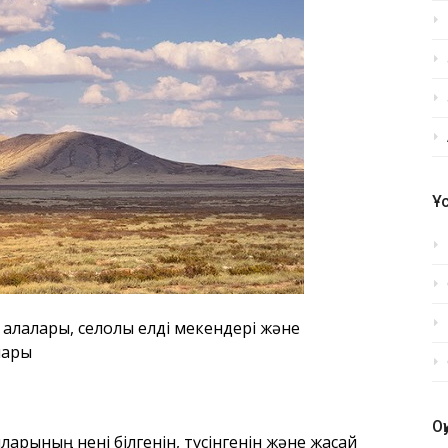
Ұ
 қалалары, селолық елді мекендері
және
лары
О
ларының нені білгенін, түсінгенін және жасай