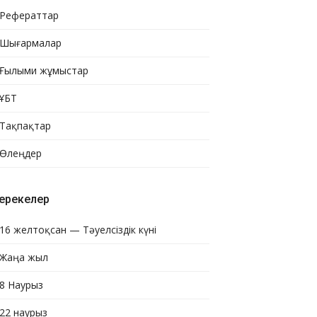
Рефераттар
Шығармалар
Ғылыми жұмыстар
ҰБТ
Тақпақтар
Өлеңдер
ерекелер
16 желтоқсан — Тәуелсіздік күні
Жаңа жыл
8 Наурыз
22 наурыз