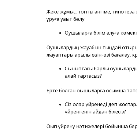
Жеке жұмыс, топтық әңгіме, гипотеза ж
құруға уақыт бөлу
Оқушыларға білім алуға көмек
Оқушылардың жауабын тыңдай отырып 
жауаптары арқылы өзін-өзі бағалау,
Сыныптағы барлық оқушыларды
қалай тартасыз?
Ерте болған оқышыларға қосымша тап
Сіз олар үйренеді деп жоспа
үйренгенін қайдан білесіз?
Оқып үйрену нәтижелері бойынша бе