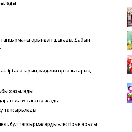
рылады.
ен тапсырманы орындап шығады. Дайын
.
ан ірі қалаларын, мәдени орталықтарын,
ырыбы жазылады
дарды жазу тапсырылады
ысу тапсырылады
еді, бұл тапсырмаларды үлестірме арқылы