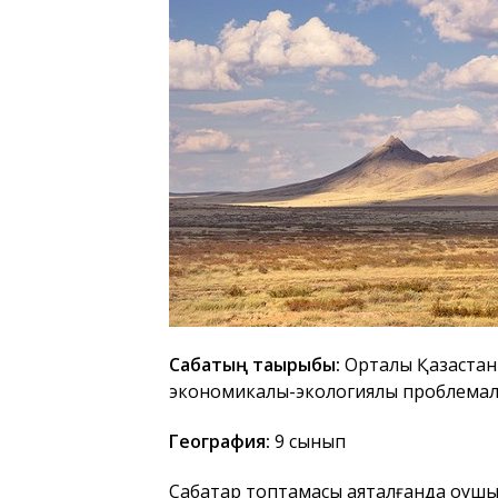
Сабақтың тақырыбы:
Орталық Қазақстан
экономикалық-экологиялық проблема
География:
9 сынып
Сабақтар топтамасы аяқталғанда оқушы