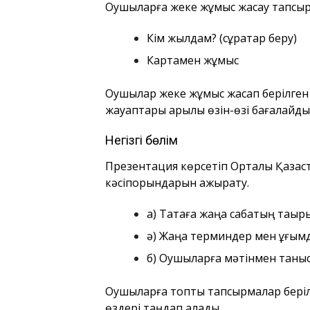
Оқушыларға жеке жұмыс жасау тапсы
Кім жылдам? (сұрақтар беру)
Картамен жұмыс
Оқушылар жеке жұмыс жасап берілг
жауаптары арқылы өзін-өзі бағалайды
Негізгі бөлім
Презентация көрсетіп Орталық Қазақст
кәсіпорындарын ажырату.
а) Тақтаға жаңа сабақтың тақ
ә) Жаңа терминдер мен ұғым
б) Оқушыларға мәтінмен тан
Оқушыларға топтық тапсырмалар беріл
өздері таңдап алады.