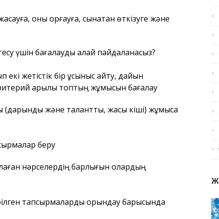
асауға, оны қорғауға, сынақтан өткізуге және
тесу үшін бағалауды қалай пайдаланасыз?
екі жетістік бір ұсыныс айту, дайын
 критерий арқылы топтың жұмысын бағалау
 (дарынды және талантты, жасы кіші) жұмысқа
сырмалар беру
рлаған нәрселердің барлығын олардың
Ж
рілген тапсырмаларды орындау барысында