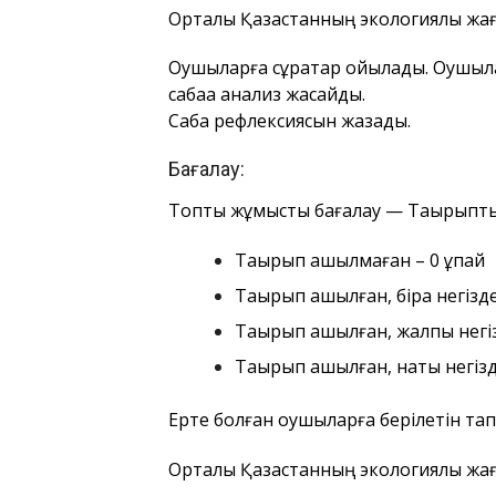
Орталық Қазақстанның экологиялық ж
Оқушыларға сұрақтар қойылады. Оқушыла
сабаққа анализ жасайды.
Сабақ рефлексиясын жазады.
Бағалау:
Топтық жұмысты бағалау —
Тақырыпты
Тақырып ашылмаған – 0 ұпай
Тақырып ашылған, бірақ негізд
Тақырып ашылған, жалпы негіз
Тақырып ашылған, нақты негізд
Ерте болған оқушыларға берілетін та
Орталық Қазақстанның экологиялық ж