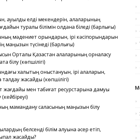
ын, ауылдық елді мекендерін, қалаларының
ғдайын туралы білімін қолдана біледі (барлығы)
рының мәдениет орындарын, ірі кәсіпорындарын
ің маңызын түсінеді (барлығы)
ысын Орталық Қазақстан қалаларының орналасу
а білу (көпшілігі)
ндағы халықтың қоныстануын, ірі қалаларын,
 талдау жасайды (көпшілігі)
М
ат жағдайы мен табиғат ресурстарына дамуы
 (кейбіреуі)
рының мамандану саласының маңызын білу
ылардың белсенді білім алуына әсер етіп,
қпал жасайды?