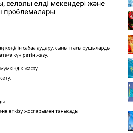
ы, селолық елді мекендері
және
ық проблемалары
көңілін сабаққа аудару, сыныптағы оқушыларды
қтаға күн ретін жазу.
 мүмкіндік жасау;
сету.
ды.
және өткізу жоспарымен танысады