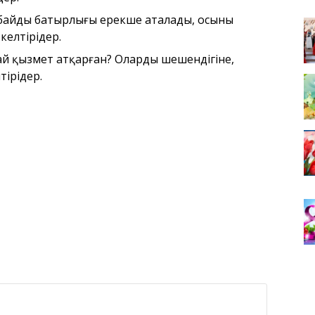
байдың батырлығы ерекше аталады, осыны
елтіріңдер.
й қызмет атқарған? Олардың шешендігіне,
іріңдер.