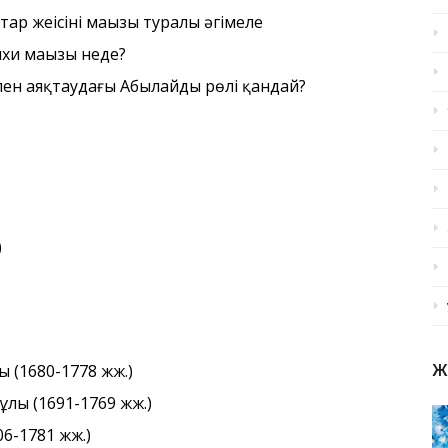
 жеңісінің маңызы туралы әңгімеле
хи маңызы неде?
ен аяқтаудағы Абылайдың рөлі қандай?
)
 (1680-1778 жж.)
Ж
лы (1691-1769 жж.)
6-1781 жж.)