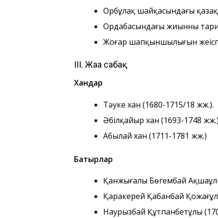
Орбұлақ шайқасындағы қазақтар
Ордабасындағы жиынның тари
Жоңғар шапқыншылығын жеңісп
III. Жаңа сабақ
Хандар
Тәуке хан (1680-1715/18 жж.).
Әбілқайыр хан (1693-1748 жж.
Абылай хан (1711-1781 жж.)
Батырлар
Қанжығалы Бөгембай Ақшаұлы
Қаракерей Қабанбай Қожағұлұ
Наурызбай Құтпанбетұлы (170