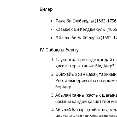
Билер
Төле би Әлібекұлы (1663-1756
Қазыбек би Келдібекұлы (1665
Әйтеке би Бәйбекұлы (1682-17
IV. Сабақты бекіту
Тәукенің хан ретінде қандай 
қасиеттерін танып білдіңдер?
Әбілхайыр хан қазақ тарихынд
Ресей империясына өз еркімен 
беріңдер.
Абылай ханның жастық шағынд
басының қандай қасиеттері ұн
Абылай батыр, қолбасшы, мем
нақты мысалдармен дәлелдең