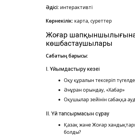
Әдісі:
интерактивті
Көрнекілік:
карта, суреттер
Жоңғар шапқыншылығына 
көшбастаушылары
Сабақтың барысы:
І. Ұйымдастыру кезеңі
Оқу құралын тексеріп түгелде
Әнұран орындау, «Хабар»
Оқушылар зейінін сабаққа ау
ІІ. Үй тапсырмасын сұрау
Қазақ және Жоңғар хандықтар
болды?