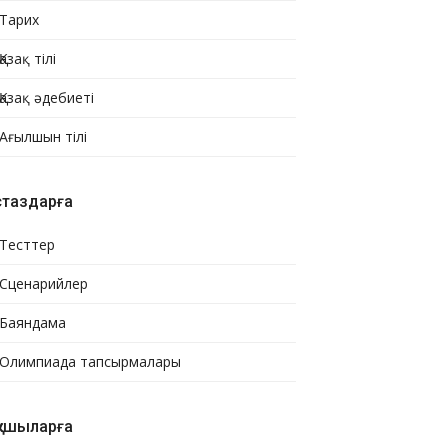
Тарих
Қазақ тілі
Қазақ әдебиеті
Ағылшын тілі
стаздарға
Тесттер
Сценарийлер
Баяндама
Олимпиада тапсырмалары
қушыларға