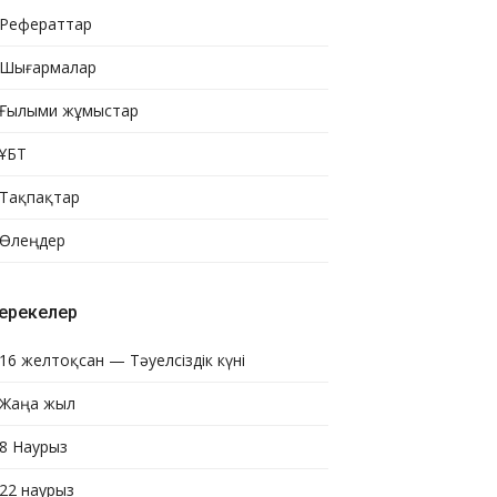
Рефераттар
Шығармалар
Ғылыми жұмыстар
ҰБТ
Тақпақтар
Өлеңдер
ерекелер
16 желтоқсан — Тәуелсіздік күні
Жаңа жыл
8 Наурыз
22 наурыз