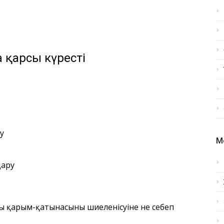
қарсы күрестің
у
М
дару
ы қарым-қатынасының шиеленісуіне не себеп