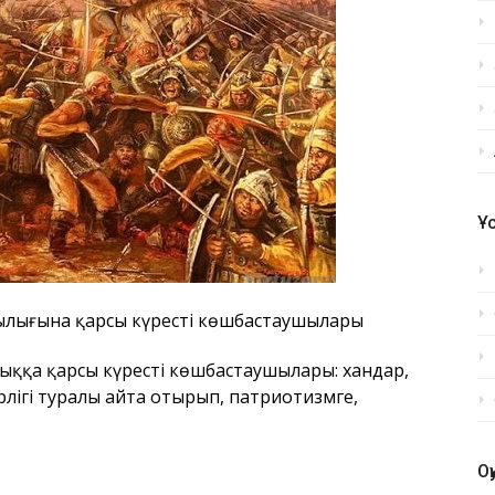
Ұ
лығына қарсы күрестің көшбастаушылары
ққа қарсы күрестің көшбастаушылары: хандар,
ерлігі туралы айта отырып, патриотизмге,
О