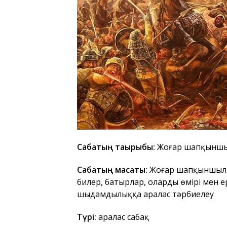
Сабақтың тақырыбы:
Жоңғар шапқыншы
Сабақтың мақсаты:
Жоңғар шапқыншылы
билер, батырлар, олардың өмірі мен 
шыдамдылыққа аралас тәрбиелеу
Түрі:
аралас сабақ