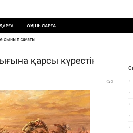
ДАРҒА
ОҚУШЫЛАРҒА
ие сынып сағаты
ақша сценарий
ғына қарсы күрестің
Са
0