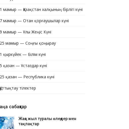
1 мамыр — Қазақстан халқының бірлігі күні
7 мамыр — Отан қорғаушылар күні
9 мамыр — Ұлы Жеңіс Күні
25 мамыр — Соңғы қоңырау
1 қыркүйек — Білім күні
5 қазан — Ұстаздар күні
25 қазан — Республика күні
Құттықтау тілектер
аңа сабақтар
Жаңа жыл туралы өлеңдер мен
тақпақтар