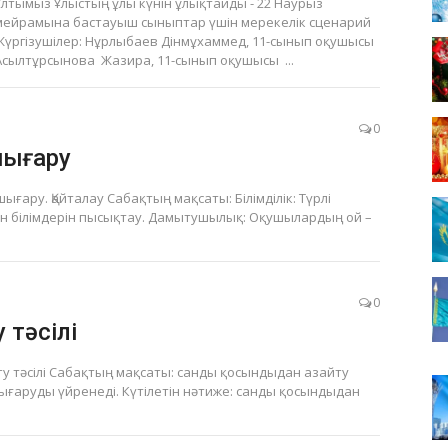
Ұлтымыз Ұлыстың ұлы күнін ұлықтайды - 22 Наурыз
мейрамына бастауыш сыныптар үшін мерекелік сценарий
Жүргізушілер: Нұрлыбаев Дінмұхаммед, 11-сынып оқушысы
Асылтұрсынова Жазира, 11-сынып оқушысы ...
0
шығару
ығару. Қайталау Сабақтың мақсаты: Білімділік: Түрлі
н білімдерін пысықтау. Дамытушылық: Оқушылардың ой –
0
 тәсілі
у тәсілі Сабақтың мақсаты: санды қосындыдан азайту
 шығаруды үйренеді. Күтілетін нәтиже: санды қосындыдан