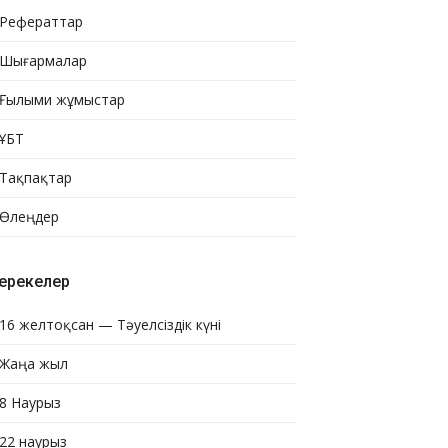
Рефераттар
Шығармалар
Ғылыми жұмыстар
ҰБТ
Тақпақтар
Өлеңдер
ерекелер
16 желтоқсан — Тәуелсіздік күні
Жаңа жыл
8 Наурыз
22 наурыз