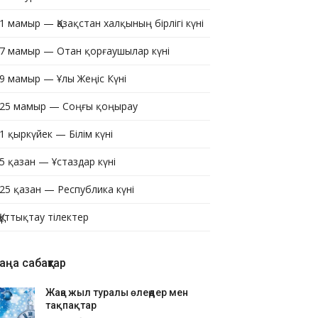
1 мамыр — Қазақстан халқының бірлігі күні
7 мамыр — Отан қорғаушылар күні
9 мамыр — Ұлы Жеңіс Күні
25 мамыр — Соңғы қоңырау
1 қыркүйек — Білім күні
5 қазан — Ұстаздар күні
25 қазан — Республика күні
Құттықтау тілектер
аңа сабақтар
Жаңа жыл туралы өлеңдер мен
тақпақтар