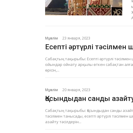
Мұғалім
23 января, 2023
Есепті әртүрлі тәсілмен 
Сабақтың тақырыбы: Есепті әртүрлі тәсілмен ш
ойындар ойнату арқылы өткен сабақтан алға
өрісін,...
Мұғалім
20 января, 2023
Қосындыдан санды азайту
Сабақтың тақырыбы: Қосындыдан санды азайт
тәсілімен танысады, есепті әртүрлі тәсілмен
азайту тәсілдерін...