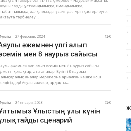
Сабақтың тақырыбы: «Ұлттық мереке – Наурыз» Мақсаты:
Оқушыларды ұлтжандылыққа, имандылыққа,
инабаттылыққа, халқымыздың салт-дәстүрін қастерлеуге,
сақтауға тәрбиелеу....
Мұғалім
27 февраля, 2024
0
Аяулы әжемнен үлгі алып
өсемін мен 8 наурыз сайысы
Аяулы әжемнен үлгі алып өсемін мен 8 наурыз сайысы
Құрметті қонақтар, ата-аналар! Бүгінгі 8-наурыз
Халықаралық аналар мерекесіне арналған кешке қош
келдіңіздер! Аяулы әжелер, ардақты...
Мұғалім
24 января, 2023
0
Ж
Ұлтымыз Ұлыстың ұлы күнін
ұлықтайды сценарий