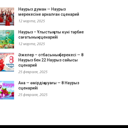
Наурыз думан — Наурыз
мерекесіне арналған сценарий
12 марта, 2025
Наурыз – Ұлыстың ұлы күні тәрбие
сағатының сценарийі
12 марта, 2025
Әжелер – отбасының берекесі — 8
Наурыз бен 22 Наурыз сайысы
сценарий
25 февраля, 2025
Ана — өмірдің шуағы — 8 Наурыз
сценарийі
25 февраля, 2025