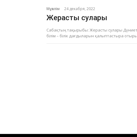
Мұғалім
24 декабря, 2022
Жерасты сулары
Сабақтың тақырыбы: Жерасты сулары Дүниетан
білім – білік дағдыларын қалыптастыра отырып
Пагинация
записей