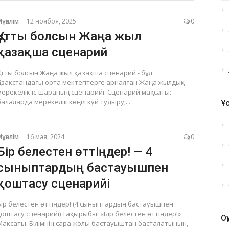
Мұғалім
12 ноября, 2025
0
Құтты болсын Жаңа жыл
қазақша сценарий
Құтты болсын Жаңа жыл қазақша сценарий - бұл
Қазақстандағы орта мектептерге арналған Жаңа жылдық
мерекелік іс-шараның сценарийі. Сценарий мақсаты:
балаларда мерекелік көңіл күй тудыру;...
Ұ
Мұғалім
16 мая, 2024
0
Бір белестен өттіңдер! — 4
сыныптардың бастауышпен
қоштасу сценарийі
Бір белестен өттіңдер! (4 сыныптардың бастауышпен
қоштасу сценарийі) Тақырыбы: «Бір белестен өттіңдер!»
О
Мақсаты: Білімнің сара жолы бастауыштан басталатынын,