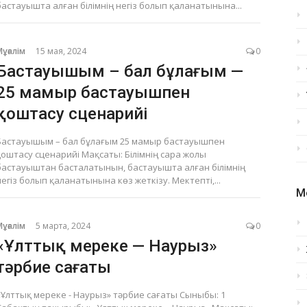
бастауышта алған білімнің негіз болып қаланатынына...
Мұғалім
15 мая, 2024
0
Бастауышым – бал бұлағым —
25 мамыр бастауышпен
қоштасу сценарийі
Бастауышым – бал бұлағым 25 мамыр бастауышпен
қоштасу сценарийі Мақсаты: Білімнің сара жолы
бастауыштан басталатынын, бастауышта алған білімнің
негіз болып қаланатынына көз жеткізу. Мектепті,...
М
Мұғалім
5 марта, 2024
0
«Ұлттық мереке — Наурыз»
тәрбие сағаты
«Ұлттық мереке - Наурыз» тәрбие сағаты Сыныбы: 1