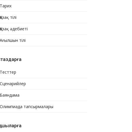
Тарих
Қазақ тілі
Қазақ әдебиеті
Ағылшын тілі
стаздарға
Тесттер
Сценарийлер
Баяндама
Олимпиада тапсырмалары
қушыларға