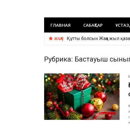
Перейти
Sabaqtar
к
содержимому
ГЛАВНАЯ
САБАҚТАР
ҰСТАЗ
ЖАҢА:
Құтты болсын Жаңа жыл қаз
Рубрика:
Бастауыш сыны