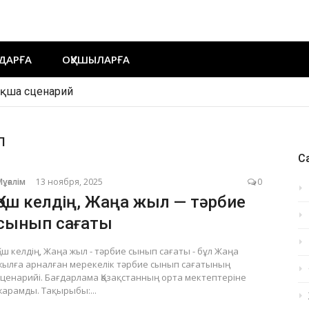
ДАРҒА
ОҚУШЫЛАРҒА
ақша сценарий
п
Са
Мұғалім
13 ноября, 2025
0
Қош келдің, Жаңа жыл — тәрбие
сынып сағаты
Қош келдің, Жаңа жыл - тәрбие сынып сағаты - бұл Жаңа
жылға арналған мерекелік тәрбие сынып сағатының
сценарийі. Бағдарлама Қазақстанның орта мектептеріне
жарамды. Тақырыбы:...