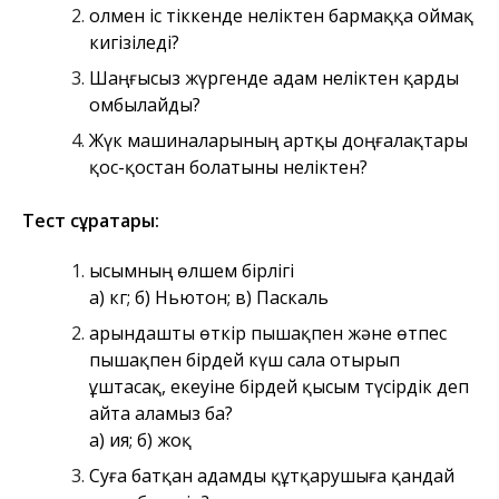
Қолмен іс тіккенде неліктен бармаққа оймақ
кигізіледі?
Шаңғысыз жүргенде адам неліктен қарды
омбылайды?
Жүк машиналарының артқы доңғалақтары
қос-қостан болатыны неліктен?
Тест сұрақтары:
Қысымның өлшем бірлігі
а) кг; б) Ньютон; в) Паскаль
Қарындашты өткір пышақпен және өтпес
пышақпен бірдей күш сала отырып
ұштасақ, екеуіне бірдей қысым түсірдік деп
айта аламыз ба?
а) ия; б) жоқ
Суға батқан адамды құтқарушыға қандай