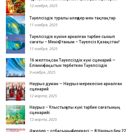
12 ноября, 2025
Тәуелсіздік туралы өлеңдер мен тақпақтар
11 ноября, 2025
Тәуелсіздік күніне арналған тәрбие сынып
сағаты – Менің Отаным – Тәуелсіз Қазақстан!
11 ноября, 2025
16 желтоқсан Тәуелсіздік күні сценарий —
Елімнің бақытын тербеткен Тәуелсіздік
9 ноября, 2025
Наурыз думан — Наурыз мерекесіне арналған
сценарий
12 марта, 2025
Наурыз – Ұлыстың ұлы күні тәрбие сағатының
сценарийі
12 марта, 2025
Әжелер – отбасының берекесі — 8 Наурыз бен 22