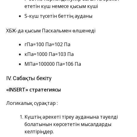
ететін күш немесе қысым күші
S-күш түсетін беттің ауданы
ХБЖ-да қысым Паскальмен өлшенеді
гПа=100 Па=102 Па
кПа=1000 Па=103 Па
МПа=100000 Па=106 Па
ІV. Сабақты бекіту
«INSERT» стратегиясы
Логикалық сүрақтар :
Күштің әрекеті тіреу ауданына тәуелді
болатынын көрсететін мысалдарды
келтіріңдер.