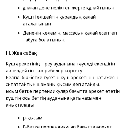
Құлаған дене неліктен жерге құлайтынын
Күшті өлшейтін құралдың қалай
аталатынын
Дененің көлемін, массасын қалай есептеп
табуға болатынын.
ІІІ. Жаңа сабақ
Күш әрекетінің тіреу ауданына тәуелді екендігін
дәлелдейтін тәжірибелер көрсету.
Белгілі бір бетке түсетін күш әрекетінің нәтижесін
сипаттайтын шаманы қысым деп атайды.
Қысым бетке перпендикуляр бағытта әрекет ететін
күштің осы беттің ауданына қатынасымен
анықталады:
р-қысым
Ғ-бетке перпендикуляр бағытта әрекет