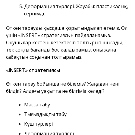
Деформация түрлері. Жауабы: пластикалық,
серпімді.
Өткен тарауды қысқаша қорытындылап өтеміз. Ол
үшін «INSERT» стратегиясын пайдаланамыз.
Оқушылар кестені кезектесіп толтырып шығады,
тек соңғы бағанды бос қалдырамыз, оны жаңа
сабақтың соңынан толтырамыз.
«INSERT» стратегиясы
Өткен тарау бойынша не білеміз? Жаңадан нені
білдік? Алдағы уақытта не білгіміз келеді?
Масса табу
Тығыздықты табу
Күш түрлері
Деформация түрлері