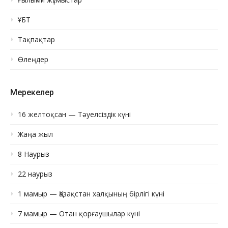
ҰБТ
Тақпақтар
Өлеңдер
Мерекелер
16 желтоқсан — Тәуелсіздік күні
Жаңа жыл
8 Наурыз
22 наурыз
1 мамыр — Қазақстан халқының бірлігі күні
7 мамыр — Отан қорғаушылар күні