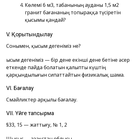
Көлемі 6 м3, табанының ауданы 1,5 м2
гранит бағананың топыраққа түсіретін
қысымы қандай?
V. Қорытындылау
Сонымен, қысым дегеніміз не?
Қысым дегеніміз — бір дене екінші дене бетіне әсер
еткенде пайда болатын қалыпты күштің
қарқындылығын сипаттайтын физикалық шама.
VI. Бағалау
Смайликтер арқылы бағалау.
VII. Үйге тапсырма
§33, 15 — жаттығу, № 1, 2
Шығыс — Қазақстан облысы