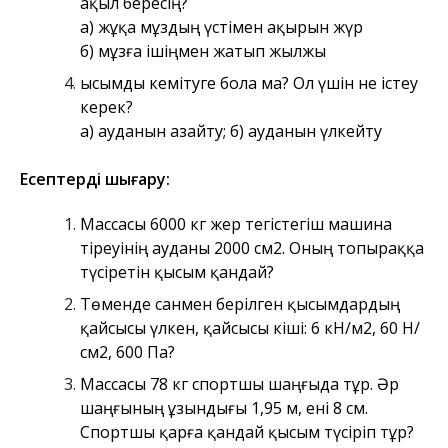
ақыл бересің?
а) жұқа мұздың үстімен ақырын жүр
б) мұзға ішіңмен жатып жылжы
Қысымды кемітуге бола ма? Ол үшін не істеу
керек?
а) ауданын азайту; б) ауданын үлкейту
Есептерді шығару:
Массасы 6000 кг жер тегістегіш машина
тіреуінің ауданы 2000 см2. Оның топыраққа
түсіретін қысым қандай?
Төменде санмен берілген қысымдардың
қайсысы үлкен, қайсысы кіші: 6 кН/м2, 60 Н/
см2, 600 Па?
Массасы 78 кг спортшы шаңғыда тұр. Әр
шаңғының ұзындығы 1,95 м, ені 8 см.
Спортшы қарға қандай қысым түсіріп тұр?