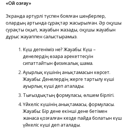
«Ой қозғау»
Экранда әртүрлі түспен боялған шеңберлер,
олардың артында сұрақтар жасырылған. Әр оқушы
сурақты оқып, жауабын жазады, оқушы жауабын
дұрыс жауаппен салыстырамыз.
Күш дегеніміз не? Жауабы: Күш –
денелердің өзара әрекеттесуін
сипаттайтын физикалық шама.
Ауырлық күшінің анықтамасын көрсет.
Жауабы: Денелердің жерге тартылу күші
ауырлық күші деп аталады.
Тығыздықтың формуласы, өлшем бірлігі.
Үйкеліс күшінің анықтамасы, формуласы.
Жауабы: Бір дене екінші дене бетімен
жанаса қозғалған
кезде пайда болатын күш
үйкеліс күші деп аталады.