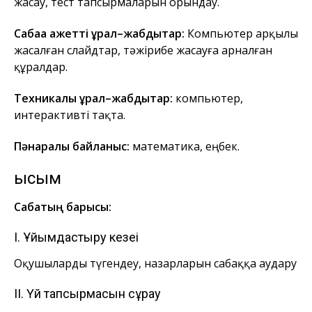
жасау, тест тапсырмаларын орындау.
Сабаққа қажетті құрал–жабдықтар:
Компьютер арқылы
жасалған слайдтар, тәжірибе жасауға арналған
құралдар.
Техникалық құрал–жабдықтар:
компьютер,
интерактивті тақта.
Пәнаралық байланыс:
математика, еңбек.
Қысым
Сабақтың барысы:
I. Ұйымдастыру кезеңі
Оқушыларды түгендеу, назарларын сабаққа аудару
II. Үй тапсырмасын сұрау