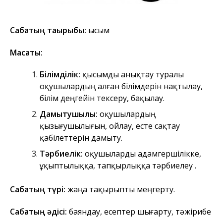
Сабақтың тақырыбы:
Қысым
Мақсаты:
Білімділік:
қысымды анықтау туралы
оқушылардың алған білімдерін нақтылау,
білім деңгейін тексеру, бақылау.
Дамытушылық:
оқушылардың
қызығушылығын, ойлау, есте сақтау
қабілеттерін дамыту.
Тәрбиелік:
оқушыларды адамгершілікке,
ұқыптылыққа, тапқырлыққа тәрбиелеу .
Сабақтың түрі:
жаңа тақырыпты меңгерту.
Сабақтың әдісі:
баяндау, есептер шығарту, тәжірибе