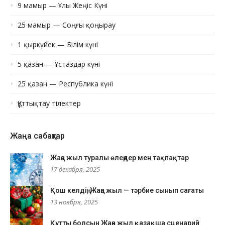
9 мамыр — Ұлы Жеңіс Күні
25 мамыр — Соңғы қоңырау
1 қыркүйек — Білім күні
5 қазан — Ұстаздар күні
25 қазан — Республика күні
Құттықтау тілектер
Жаңа сабақтар
Жаңа жыл туралы өлеңдер мен тақпақтар
17 декабря, 2025
Қош келдің, Жаңа жыл — тәрбие сынып сағаты
13 ноября, 2025
Құтты болсын Жаңа жыл қазақша сценарий