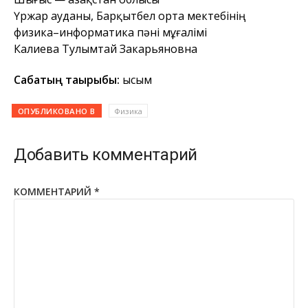
Үржар ауданы,
Барқытбел орта мектебінің
физика–информатика пәні мұғалімі
Калиева Тулымтай Закарьяновна
Сабақтың тақырыбы:
Қысым
ОПУБЛИКОВАНО В
Физика
Добавить комментарий
КОММЕНТАРИЙ
*