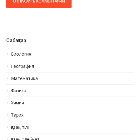
Сабақтар
Биология
География
Математика
Физика
Химия
Тарих
Қазақ тілі
Қазақ әдебиеті