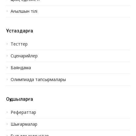
Ағылшын тілі
Ұстаздарға
Тесттер
Сценарийлер
Баяндама
Олимпиада тапсырмалары
Оқушыларға
Рефераттар
Шығармалар
Ғылыми жұмыстар