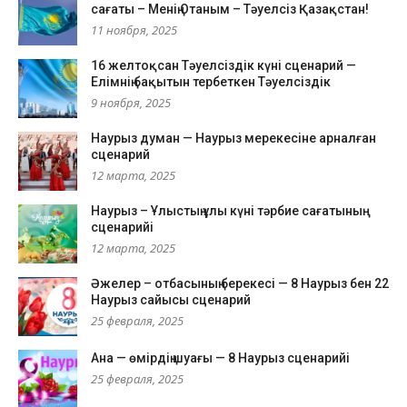
сағаты – Менің Отаным – Тәуелсіз Қазақстан!
11 ноября, 2025
16 желтоқсан Тәуелсіздік күні сценарий —
Елімнің бақытын тербеткен Тәуелсіздік
9 ноября, 2025
Наурыз думан — Наурыз мерекесіне арналған
сценарий
12 марта, 2025
Наурыз – Ұлыстың ұлы күні тәрбие сағатының
сценарийі
12 марта, 2025
Әжелер – отбасының берекесі — 8 Наурыз бен 22
Наурыз сайысы сценарий
25 февраля, 2025
Ана — өмірдің шуағы — 8 Наурыз сценарийі
25 февраля, 2025