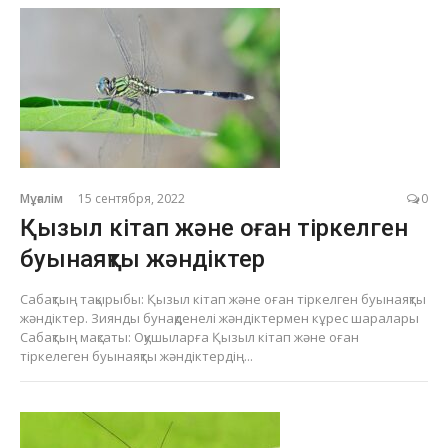
Мұғалім
15 сентября, 2022
0
Қызыл кітап және оған тіркелген
буынаяқты жәндіктер
Сабақтың тақырыбы: Қызыл кітап және оған тіркелген буынаяқты
жәндіктер. Зиянды бунақденелі жәндіктермен кұрес шаралары
Сабақтың мақсаты: Оқушыларға Қызыл кітап және оған
тіркелеген буынаяқты жәндіктердің...