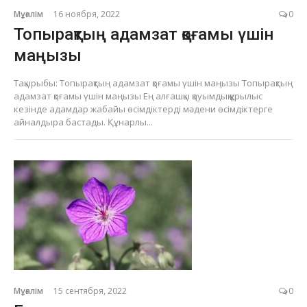
Мұғалім
16 ноября, 2022
0
Топырақтың адамзат қоғамы үшін
маңызы
Тақырыбы: Топырақтың адамзат қоғамы үшін маңызы Топырақтың
адамзат қоғамы үшін маңызы Ең алғашқы қауымдық құрылыс
кезінде адамдар жабайы өсімдіктерді мәдени өсімдіктерге
айналдыра бастады. Құнарлы...
Мұғалім
15 сентября, 2022
0