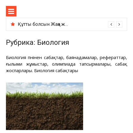
Перейти
Sabaqtar
к
содержимому
Құтты болсын Жаңа жыл қазақша сценарий
Рубрика:
Биология
Биология пәнінен сабақтар, баянадамалар, рефераттар,
ғылыми жұмыстар, олимпиада тапсырмалары, сабақ
жоспарлары. Биология сабақтары