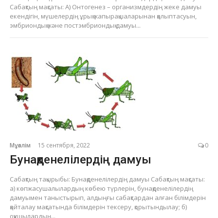
Сабақтың мақсаты: А) Онтогенез – организмдердің жеке дамуы
екендігін, мүшелердің ұрық жапырақшаларынан қалыптасуын,
эмбриондық және постэмбриондық дамуы...
Мұғалім
15 сентября, 2022
0
Бунақденелілердің дамуы
Сабақтың тақырыбы: Бунақденелілердің дамуы Сабақтың мақсаты:
а) көпжасушалылардың көбею түрлерін, бунақденелілердің
дамуымен таныстырып, алдыңғы сабақтардан алған білімдерін
қайталау мақсатында білімдерін тексеру, қорытындылау; б)
оқушылардың...