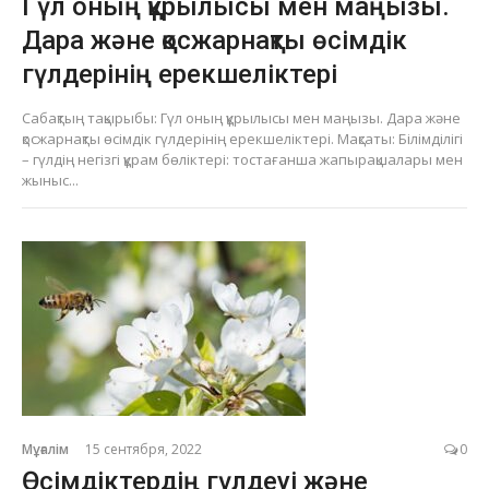
Гүл оның құрылысы мен маңызы.
Дара және қосжарнақты өсімдік
гүлдерінің ерекшеліктері
Сабақтың тақырыбы: Гүл оның құрылысы мен маңызы. Дара және
қосжарнақты өсімдік гүлдерінің ерекшеліктері. Мақсаты: Білімділігі
– гүлдің негізгі құрам бөліктері: тостағанша жапырақшалары мен
жыныс...
Мұғалім
15 сентября, 2022
0
Өсімдіктердің гүлдеуі және