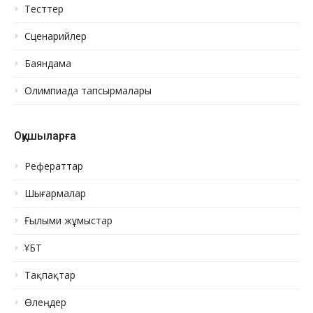
Тесттер
Сценарийлер
Баяндама
Олимпиада тапсырмалары
Оқушыларға
Рефераттар
Шығармалар
Ғылыми жұмыстар
ҰБТ
Тақпақтар
Өлеңдер