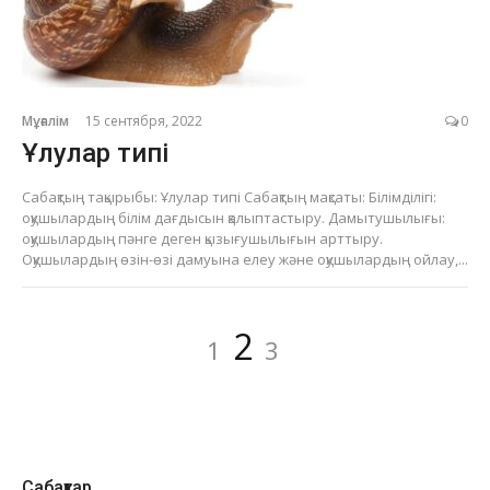
Мұғалім
15 сентября, 2022
0
Ұлулар типі
Сабақтың тақырыбы: Ұлулар типі Сабақтың мақсаты: Білімділігі:
оқушылардың білім дағдысын қалыптастыру. Дамытушылығы:
оқушылардың пәнге деген қызығушылығын арттыру.
Оқушылардың өзін-өзі дамуына елеу және оқушылардың ойлау,...
Пагинация
Страница
Страница
Страница
2
1
3
записей
Сабақтар