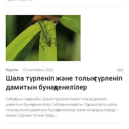
Мұғалім
15 сентября, 2022
0
Шала түрленіп және толық түрленіп
дамитын бунақденелілер
Сабақтың тақырыбы: Шала түрленіп және толық түрленіп
дамитын бунақденелілер Сабақтың мақсаты: Оқушыларға шала,
толық түленіп дамитын бунақденелілер және олардың пайда –
зияны туралы түсінік беру;...