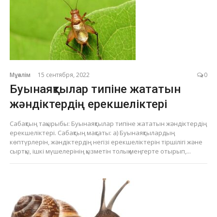
Мұғалім
15 сентября, 2022
0
Буынаяқтылар типіне жататын
жәндіктердің ерекшеліктері
Сабақтың тақырыбы: Буынаяқтылар типіне жататын жәндіктердің
ерекшеліктері. Сабақтың мақсаты: а) Буынаяқтылардың
көптүрлерін, жәндіктердің негізі ерекшеліктерін тіршілігі және
сыртқы, ішкі мүшелерінің қызметін толық меңгерте отырып,...