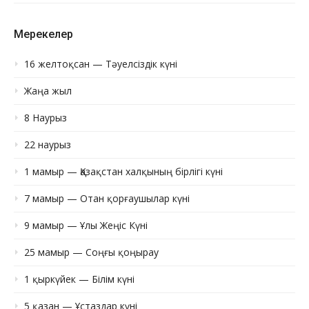
Мерекелер
16 желтоқсан — Тәуелсіздік күні
Жаңа жыл
8 Наурыз
22 наурыз
1 мамыр — Қазақстан халқының бірлігі күні
7 мамыр — Отан қорғаушылар күні
9 мамыр — Ұлы Жеңіс Күні
25 мамыр — Соңғы қоңырау
1 қыркүйек — Білім күні
5 қазан — Ұстаздар күні