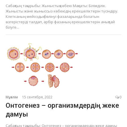
Сабақтың тақырыбы: Жыныстық көбею Мақсаты: Білімділік.
Жынысты және жыныссыз көбеюдің ерекшеліктерін түсіндіру.
Клетканың мейоздық бөлінуі фазаларында болатын
өзгерістерді талдап, әрбір фазаның ерекшеліктерін анықтай
білуге...
Мұғалім
15 сентября, 2022
0
Онтогенез – организмдердің жеке
дамуы
Сабақтың тақырыбы: Онтогенез – организмдердің жеке дамуы