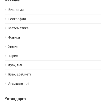
Биология
География
Математика
Физика
Химия
Тарих
Қазақ тілі
Қазақ әдебиеті
Ағылшын тілі
Ұстаздарға