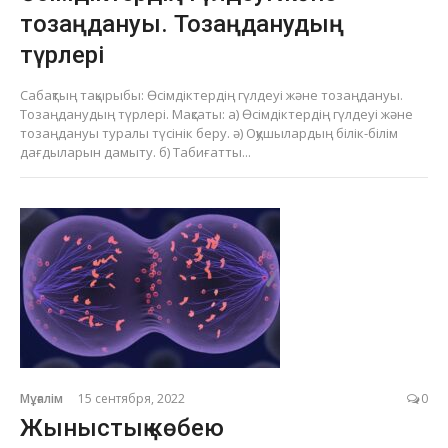
тозаңдануы. Тозаңданудың
түрлері
Сабақтың тақырыбы: Өсімдіктердің гүлдеуі және тозаңдануы.
Тозаңданудың түрлері. Мақсаты: а) Өсімдіктердің гүлдеуі және
тозаңдануы туралы түсінік беру. ә) Оқушылардың білік-білім
дағдыларын дамыту. б) Табиғатты...
Мұғалім
15 сентября, 2022
0
Жыныстық көбею